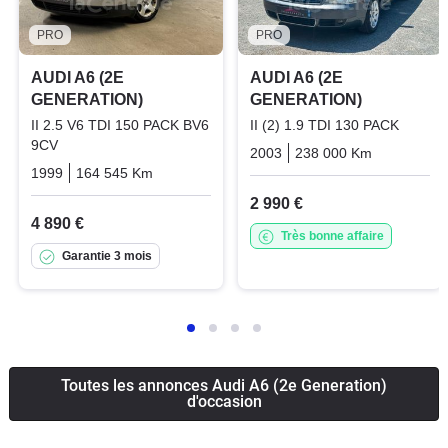
PRO
PRO
AUDI A6 (2E
AUDI A6 (2E
GENERATION)
GENERATION)
II 2.5 V6 TDI 150 PACK BV6
II (2) 1.9 TDI 130 PACK
9CV
2003
238 000 Km
Manuelle
1999
164 545 Km
Manuelle
Diesel
2 990 €
4 890 €
Très bonne affaire
Garantie 3 mois
Toutes les annonces Audi A6 (2e Generation)
d'occasion