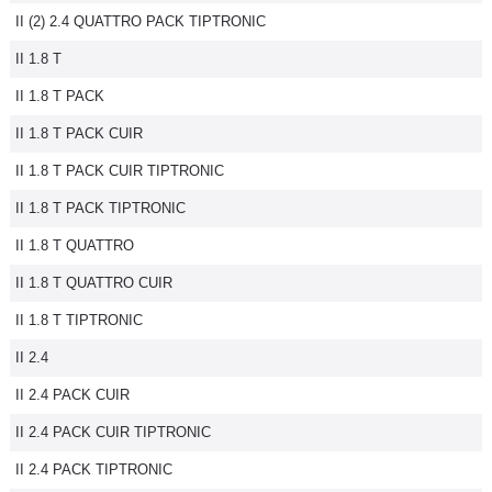
II (2) 2.4 QUATTRO PACK TIPTRONIC
Flottes
Auto
II 1.8 T
II 1.8 T PACK
Services
II 1.8 T PACK CUIR
Forum
II 1.8 T PACK CUIR TIPTRONIC
II 1.8 T PACK TIPTRONIC
Moto
II 1.8 T QUATTRO
Marques
II 1.8 T QUATTRO CUIR
II 1.8 T TIPTRONIC
II 2.4
II 2.4 PACK CUIR
II 2.4 PACK CUIR TIPTRONIC
II 2.4 PACK TIPTRONIC