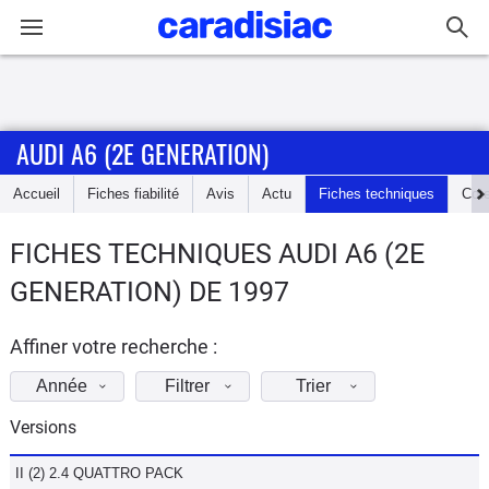
Connexion / Inscription
AUDI A6 (2E GENERATION)
Accueil
Accueil
Fiches fiabilité
Avis
Actu
Fiches techniques
Cot
Actu
FICHES TECHNIQUES AUDI A6 (2E
Essais
GENERATION) DE 1997
Guide
d'achat
Affiner votre recherche :
Année
Filtrer
Trier
Electriques
Versions
Utilitaires
II (2) 2.4 QUATTRO PACK