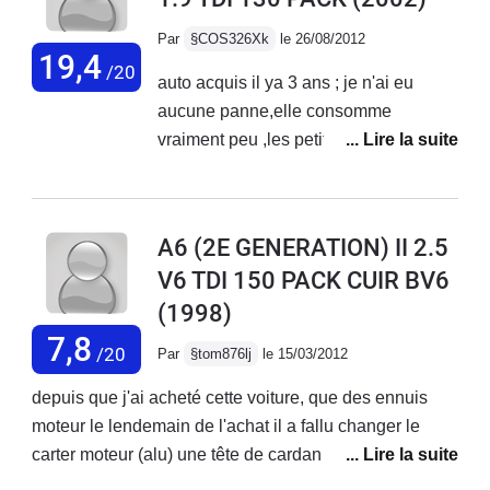
Elle vient de passer les 237000kms et fonctionne
Par
§COS326Xk
le 26/08/2012
toujours aussi et toujours du plaisirs à la conduire;
19,4
/20
auto acquis il ya 3 ans ; je n'ai eu
Alors ci vous pouvez n'hésitez pas
aucune panne,elle consomme
vraiment peu ,les petits plus sont sur
cette version les sieges cuirs
electrique,le radar de recul,le
regulateur limiteur de vitesse,la qualite
A6 (2E GENERATION) II 2.5
des materiaux a l'interieur de
V6 TDI 150 PACK CUIR BV6
l'habitacle,super moteur 130cv,grand
(1998)
coffre,ses defauts :aucun pour l'instant
7,8
/20
Par
§tom876lj
le 15/03/2012
depuis que j'ai acheté cette voiture, que des ennuis
moteur le lendemain de l'achat il a fallu changer le
carter moteur (alu) une tête de cardan gauche, peu de
temps après changement de la pompe à injection ( très