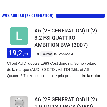
AVIS AUDI A6 (2E GENERATION)
A6 (2E GENERATION) II (2)
3.2 FSI QUATTRO
AMBITION BVA
(2007)
19,2
/20
Par
Laumat
le 22/09/2023
Client AUDI depuis 1983 c'est donc ma 3eme voiture
de la marque (AUDI 80 GTD , A5 TDI 2,5L, et A6
Quattro 2,7l) et c'est certain le prix peut en rebuter plus
d'un mais quel plaisirs, je circule sur toutes les routes
d''Europe et je l'apprécie toujours autant. Quelle
facilité, confort et sécurité vous faîtes 1000 klms et
A6 (2E GENERATION) II (2)
vous en sortez aussi frais que de faire 10 kms dans
1.9 TDI 130 PACK
(2002)
certaines.... Voiture très fiable et entretien raisonnable.