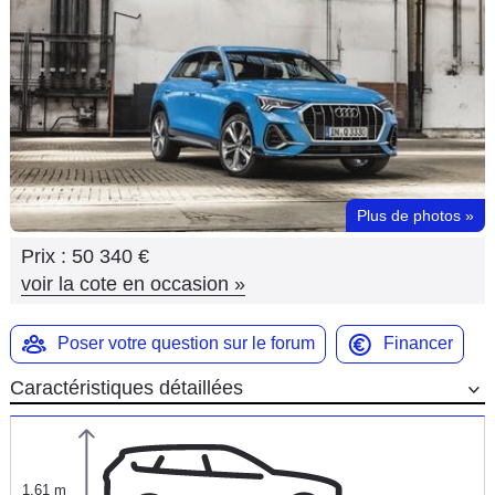
Flottes
Auto
Services
Forum
Plus de photos
»
Moto
Prix :
50 340 €
Marques
voir la cote en occasion
»
Poser votre question sur le forum
Financer
Caractéristiques détaillées
1,61 m