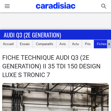
Connexion / Inscription
AUDI Q3 (2E GENERATION)
Accueil
Accueil
Essais
Comparatifs
Avis
Actu
Prix
Fiches te
Actu
FICHE TECHNIQUE AUDI Q3 (2E
Essais
GENERATION)
II 35 TDI 150 DESIGN
Guide
LUXE S TRONIC 7
d'achat
Electriques
Utilitaires