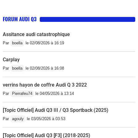
effectué les mêmes trajets Je suis très déçue de la
prise en charge d’audi d’autant plus qu’on m’a laissé
FORUM AUDI Q3
sans voiture de remplacement alors que je suis en
lldJe confirme comme les autres usagers, elle a
Assitance audi catastrophique
tendance à freiner trop tôt les obstacles lors des
Par
boella
le 02/08/2026 à 16:19
marches arrièreSi la politique d’audi est de laisser ses
clients au bord de la route nous ne ferons plus route
Carplay
ensemble !!!
Par
boella
le 02/08/2026 à 16:08
verrins hayon de coffre Audi Q 3 2022
Par
Pierrafeu74
le 04/05/2026 à 13:14
[Topic Officiel] Audi Q3 III / Q3 Sportback (2025)
Par
agouly
le 03/05/2026 à 03:53
[Topic Officiel] Audi Q3 [F3] (2018-2025)