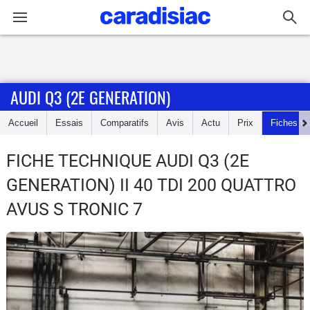
Connexion / Inscription
AUDI Q3 (2E GENERATION)
Accueil
Accueil
Essais
Comparatifs
Avis
Actu
Prix
Fiches te
Actu
FICHE TECHNIQUE AUDI Q3 (2E
Essais
GENERATION)
II 40 TDI 200 QUATTRO
Guide
AVUS S TRONIC 7
d'achat
Electriques
Utilitaires