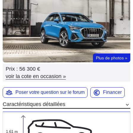
Flottes
Auto
Services
Forum
Plus de photos
»
Moto
Prix :
56 300 €
Marques
voir la cote en occasion
»
Poser votre question sur le forum
Financer
Caractéristiques détaillées
1,61 m