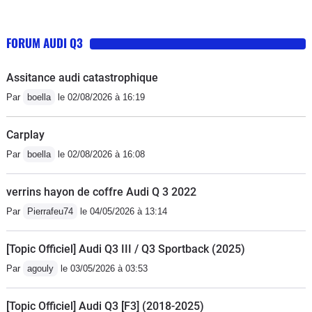
effectué les mêmes trajets Je suis très déçue de la
prise en charge d’audi d’autant plus qu’on m’a laissé
FORUM AUDI Q3
sans voiture de remplacement alors que je suis en
lldJe confirme comme les autres usagers, elle a
Assitance audi catastrophique
tendance à freiner trop tôt les obstacles lors des
Par
boella
le 02/08/2026 à 16:19
marches arrièreSi la politique d’audi est de laisser ses
clients au bord de la route nous ne ferons plus route
Carplay
ensemble !!!
Par
boella
le 02/08/2026 à 16:08
verrins hayon de coffre Audi Q 3 2022
Par
Pierrafeu74
le 04/05/2026 à 13:14
[Topic Officiel] Audi Q3 III / Q3 Sportback (2025)
Par
agouly
le 03/05/2026 à 03:53
[Topic Officiel] Audi Q3 [F3] (2018-2025)