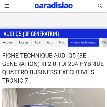
Connexion / Inscription
AUDI Q5 (3E GENERATION)
Accueil
Accueil
Essais
Avis
Actu
Prix
Fiches techniques
Cot
Actu
FICHE TECHNIQUE AUDI Q5 (3E
Essais
GENERATION)
III 2.0 TDI 204 HYBRIDE
Guide
QUATTRO BUSINESS EXECUTIVE S
d'achat
TRONIC 7
Electriques
Utilitaires