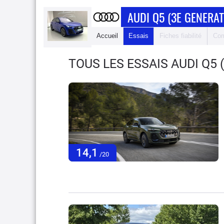
AUDI Q5 (3E GENERAT
Accueil
Essais
Fiches fiabilité
Com
TOUS LES ESSAIS AUDI Q5 
14,1
/20