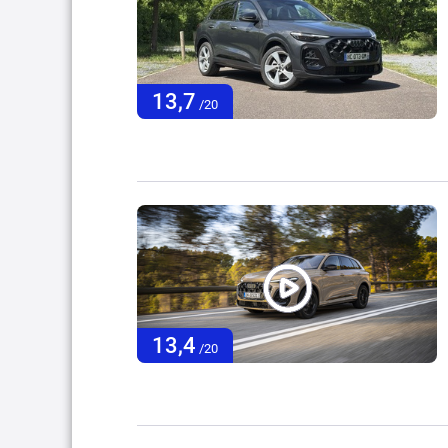
13,7
/20
13,4
/20