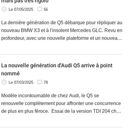
mais pas très rigolo
nouveau Q6 e-tron 100 % électrique.
Le 07/05/2025
56
La dernière génération de Q5 débarque pour répliquer au
nouveau BMW X3 et à l'insolent Mercedes GLC. Revu en
profondeur, avec une nouvelle plateforme et un nouveau
style, il se révèle très "techno". Mais volant en main, c'est
tiède. Après l'essai du diesel TDI 204, voici celui de la
version essence 2.0 TFSI 204 en transmission Quattro et
La nouvelle génération d'Audi Q5 arrive à point
finition haute S Line.
nommé
Le 07/03/2025
78
Modèle incontournable de chez Audi, le Q5 se
renouvelle complètement pour affronter une concurrence
de plus en plus féroce. Essai de la version TDI 204 ch
Quattro.