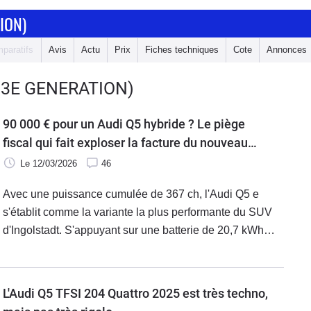
ION)
paratifs
Avis
Actu
Prix
Fiches techniques
Cote
Annonces
(3E GENERATION)
90 000 € pour un Audi Q5 hybride ? Le piège
fiscal qui fait exploser la facture du nouveau
SUV.
Le 12/03/2026
46
Avec une puissance cumulée de 367 ch, l'Audi Q5 e
s'établit comme la variante la plus performante du SUV
d'Ingolstadt. S'appuyant sur une batterie de 20,7 kWh
nets, cette version promet plus de 90 km en électrique.
Cependant, son positionnement interpelle, car le prix
flirte avec les 90 000 € une fois la taxe au poids incluse.
L'Audi Q5 TFSI 204 Quattro 2025 est très techno,
Un tarif qui le place en concurrence directe avec le