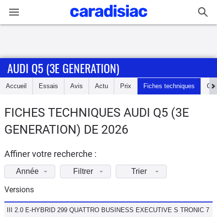
Connexion / Inscription
AUDI Q5 (3E GENERATION)
Accueil
Accueil
Essais
Avis
Actu
Prix
Fiches techniques
Cot
Actu
FICHES TECHNIQUES AUDI Q5 (3E
Essais
GENERATION) DE 2026
Guide
d'achat
Affiner votre recherche :
Année
Filtrer
Trier
Electriques
Versions
Utilitaires
III 2.0 E-HYBRID 299 QUATTRO BUSINESS EXECUTIVE S TRONIC 7