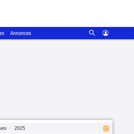
es
Annonces
ues
2025