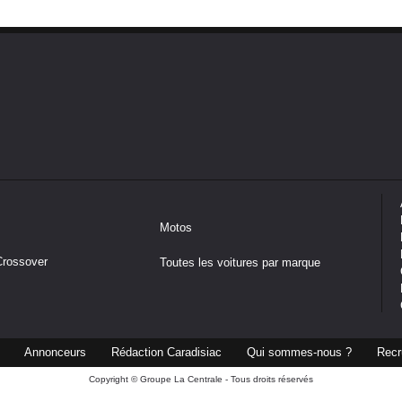
Motos
Crossover
Toutes les voitures par marque
Annonceurs
Rédaction Caradisiac
Qui sommes-nous ?
Recr
Copyright © Groupe La Centrale - Tous droits réservés