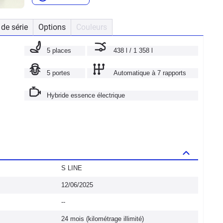
de série
Options
Couleurs
5 places
438 l / 1 358 l
5 portes
Automatique à 7 rapports
Hybride essence électrique
S LINE
12/06/2025
--
24 mois (kilométrage illimité)