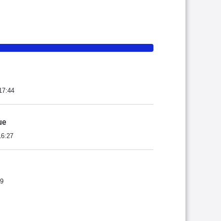
17:44
ue
16:27
39