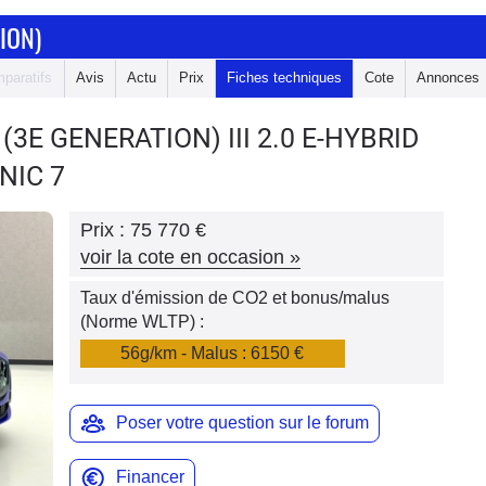
ION)
paratifs
Avis
Actu
Prix
Fiches techniques
Cote
Annonces
 (3E GENERATION)
III 2.0 E-HYBRID
NIC 7
Prix :
75 770 €
voir la cote en occasion
»
Taux d'émission de CO2 et bonus/malus
(Norme WLTP) :
56g/km - Malus : 6150 €
Poser votre question sur le forum
Financer