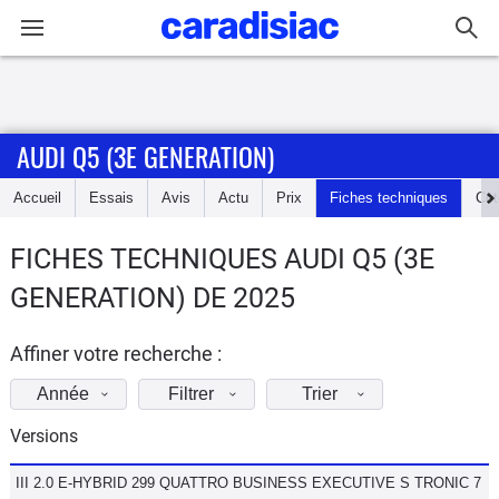
Connexion / Inscription
AUDI Q5 (3E GENERATION)
Accueil
Accueil
Essais
Avis
Actu
Prix
Fiches techniques
Cot
Actu
FICHES TECHNIQUES AUDI Q5 (3E
Essais
GENERATION) DE 2025
Guide
d'achat
Affiner votre recherche :
Année
Filtrer
Trier
Electriques
Versions
Utilitaires
III 2.0 E-HYBRID 299 QUATTRO BUSINESS EXECUTIVE S TRONIC 7