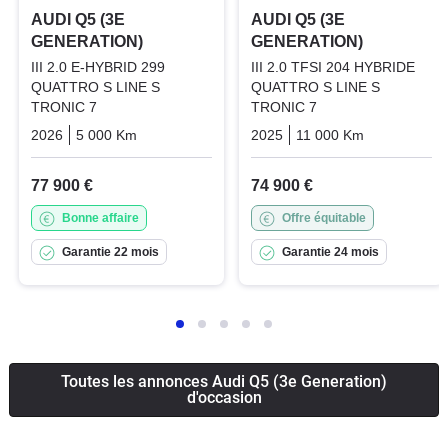
AUDI Q5 (3E
AUDI Q5 (3E
GENERATION)
GENERATION)
III 2.0 E-HYBRID 299
III 2.0 TFSI 204 HYBRIDE
QUATTRO S LINE S
QUATTRO S LINE S
TRONIC 7
TRONIC 7
2026
5 000 Km
Automatique
Hybrid_essence_electric
2025
11 000 Km
Automatiq
77 900 €
74 900 €
Bonne affaire
Offre équitable
Garantie 22 mois
Garantie 24 mois
Toutes les annonces Audi Q5 (3e Generation)
d'occasion