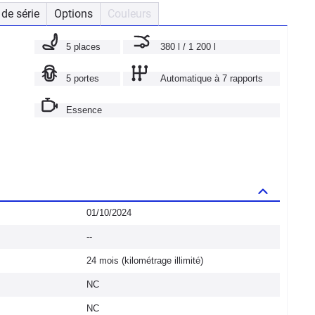
de série
Options
Couleurs
5 places
380 l / 1 200 l
5 portes
Automatique à 7 rapports
Essence
01/10/2024
--
24 mois (kilométrage illimité)
NC
NC