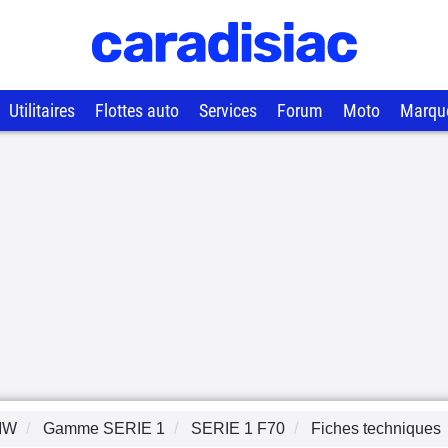
Utilitaires
Flottes auto
Services
Forum
Moto
Marqu
MW
Gamme
SERIE 1
SERIE 1 F70
Fiches techniques