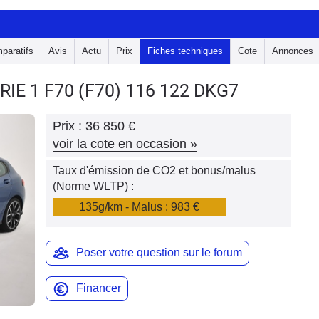
paratifs
Avis
Actu
Prix
Fiches techniques
Cote
Annonces
RIE 1 F70
(F70) 116 122 DKG7
Prix :
36 850 €
voir la cote en occasion
»
Taux d'émission de CO2 et bonus/malus
(Norme WLTP) :
135g/km - Malus : 983 €
Poser votre question sur le forum
Financer