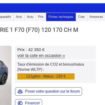
paratifs
Avis
Actu
Prix
Fiches techniques
Cote
Annonces
RIE 1 F70
(F70) 120 170 CH M
Prix :
42 350 €
voir la cote en occasion
»
Taux d'émission de CO2 et bonus/malus
(Norme WLTP) :
121g/km - Malus : 230 €
Poser votre question sur le forum
Financer