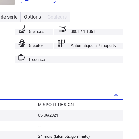
de série
Options
Couleurs
5 places
300 l / 1 135 l
5 portes
Automatique à 7 rapports
Essence
M SPORT DESIGN
05/06/2024
--
24 mois (kilométrage illimité)