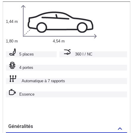
1,44 m
1,80 m
4,54 m
5 places
360 l / NC
4 portes
Automatique à 7 rapports
Essence
Généralités