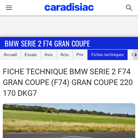
Connexion / Inscription
BMW SERIE 2 F74 GRAN COUPE
Accueil
Accueil
Essais
Avis
Actu
Prix
Fiches techniques
Cot
Actu
FICHE TECHNIQUE BMW SERIE 2 F74
Essais
GRAN COUPE
(F74) GRAN COUPE 220
Guide
170 DKG7
d'achat
Electriques
Utilitaires