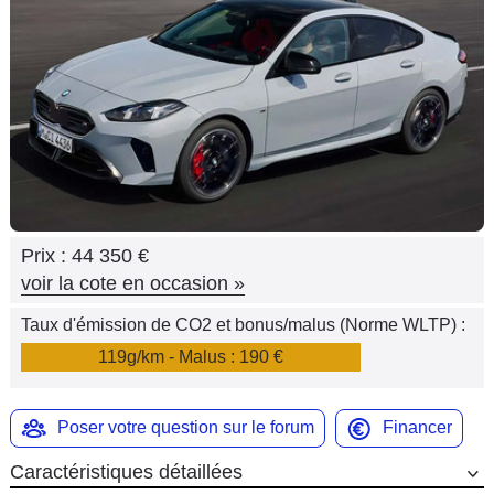
Flottes
Auto
Services
Forum
Moto
Prix :
44 350 €
Marques
voir la cote en occasion
»
Taux d'émission de CO2 et bonus/malus (Norme WLTP) :
119g/km - Malus : 190 €
Poser votre question sur le forum
Financer
Caractéristiques détaillées