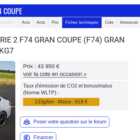
N COUPE
paratifs
Avis
Actu
Prix
Fiches techniques
Cote
Annonces
RIE 2 F74 GRAN COUPE
(F74) GRAN
DKG7
Prix :
43 950 €
voir la cote en occasion
»
Taux d'émission de CO2 et bonus/malus
(Norme WLTP) :
133g/km - Malus : 818 €
Poser votre question sur le forum
Financer