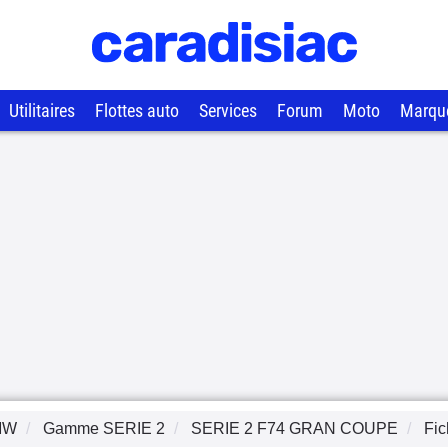
Utilitaires
Flottes auto
Services
Forum
Moto
Marqu
MW
Gamme
SERIE 2
SERIE 2 F74 GRAN COUPE
Fic