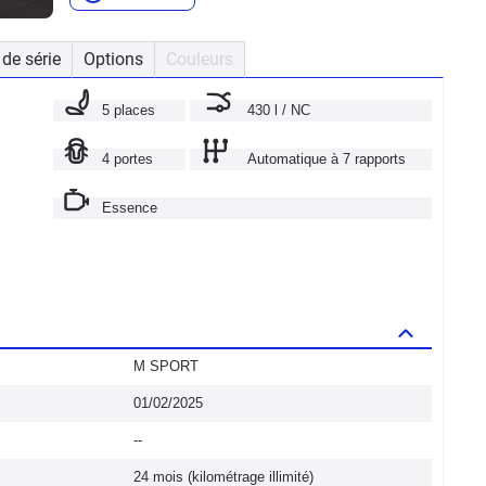
de série
Options
Couleurs
5 places
430 l / NC
4 portes
Automatique à 7 rapports
Essence
M SPORT
01/02/2025
--
24 mois (kilométrage illimité)