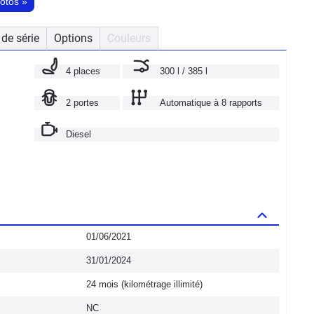
hotos
»
de série
Options
Couleurs
4 places
300 l / 385 l
2 portes
Automatique à 8 rapports
Diesel
01/06/2021
31/01/2024
24 mois (kilométrage illimité)
NC