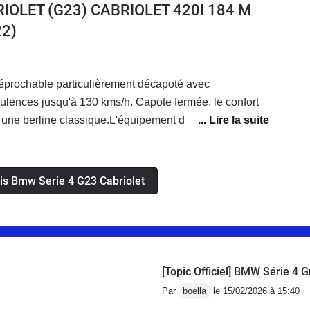
RIOLET (G23) CABRIOLET 420I 184 M
2)
rréprochable particulièrement décapoté avec
ulences jusqu'à 130 kms/h. Capote fermée, le confort
à une berline classique.L'équipement de série de la
ès complet même si quelques options permettent
néral.La finition est irréprochable sans aucune faute de
st limitée mais c'est un cabriolet et à 2, un départ en
vis Bmw Serie 4 G23 Cabriolet
ns aucun problème, même décapoté.
[Topic Officiel] BMW Série 4
Par
boella
le 15/02/2026 à 15:40