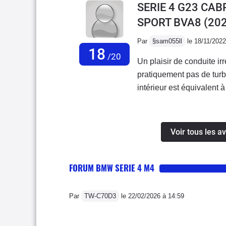
SERIE 4 G23 CAB
SPORT BVA8
(202
Par
§sam055ll
le 18/11/2022
18
/20
Un plaisir de conduite i
pratiquement pas de turb
intérieur est équivalent 
version 'M Sport' est tr
d'améliorer le confort gé
goût.La taille du coffre e
Voir tous les a
vacances s'envisage sa
FORUM BMW SERIE 4 M4
Par
TW-C70D3
le 22/02/2026 à 14:59