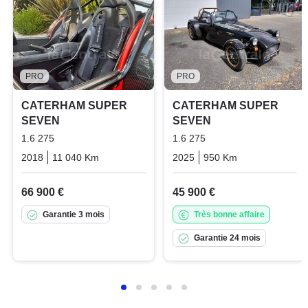
PRO
PRO
CATERHAM SUPER
CATERHAM SUPER
SEVEN
SEVEN
1.6 275
1.6 275
2018
11 040 Km
Manuelle
Essence
2025
950 Km
Manuelle
Es
66 900 €
45 900 €
Garantie 3 mois
Très bonne affaire
Garantie 24 mois