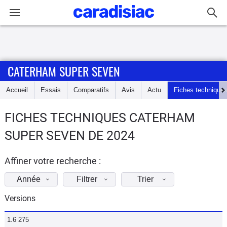
Connexion / Inscription
CATERHAM SUPER SEVEN
Accueil
Accueil
Essais
Comparatifs
Avis
Actu
Fiches technique
Actu
FICHES TECHNIQUES CATERHAM
Essais
SUPER SEVEN DE 2024
Guide
d'achat
Affiner votre recherche :
Année
Filtrer
Trier
Electriques
Versions
Utilitaires
1.6 275