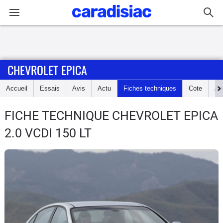
Connexion / Inscription
CHEVROLET EPICA
Accueil
Accueil
Essais
Avis
Actu
Fiches techniques
Cote
An
Actu
FICHE TECHNIQUE CHEVROLET EPICA
Essais
2.0 VCDI 150 LT
Guide
d'achat
Electriques
Utilitaires