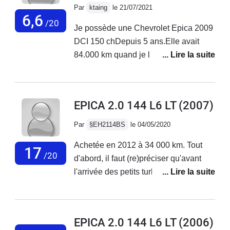
facile.. Bonne reprise..elle vieillie
Par
ktaing
le 21/07/2021
bien...je vais bientôt m en séparer
6,6
/20
Je possède une Chevrolet Epica 2009
avec regret..la retraite pour elle comme
DCI 150 chDepuis 5 ans.Elle avait
pour moi
84.000 km quand je l ai achetée.Apres
5 ans et 30.000 km cette voiture est
une poubelle roulante.Cette voiture est
une calamité...Que de problêmes avec
EPICA 2.0 144 L6 LT
(2007)
cette voiture!!!En 5 ans : j ai
changeSupport filtre gasoilPoulie
Par
§EH2114BS
le 04/05/2020
alternateurDetendeur
Achetée en 2012 à 34 000 km. Tout
climatisationCardanDisquesJe roule
17
/20
d'abord, il faut (re)préciser qu'avant
très peu en plus 6000 km par an.Je
l'arrivée des petits turbo essence,
comprends pourquoi Chevrolet a quitté
conduire une essence ou une diesel
la France.Tellement la qualité est
n'était pas du tout la même chose.
médiocre.
Pendant plus de 15 ans les
EPICA 2.0 144 L6 LT
(2006)
constructeurs ont tout investi dans le