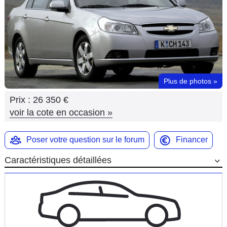
Flottes
Auto
Services
Forum
Plus de photos
»
Prix :
26 350 €
Moto
voir la cote en occasion
»
Marques
Poser votre question sur le forum
Financer
Caractéristiques détaillées