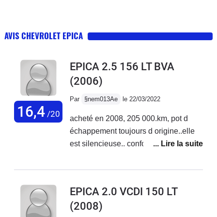
AVIS CHEVROLET EPICA
EPICA 2.5 156 LT BVA
(2006)
Par
§nem013Ae
le 22/03/2022
16,4
/20
acheté en 2008, 205 000.km, pot d
échappement toujours d origine..elle
est silencieuse.. confortable..boite
automatique impeccable, non débridé,.
très peu de réparation et toujours
minimum...elle est
EPICA 2.0 VCDI 150 LT
silencieuse.spacieuse...sieges cuirs..
(2008)
chauffants..coffre très grand.. conduite