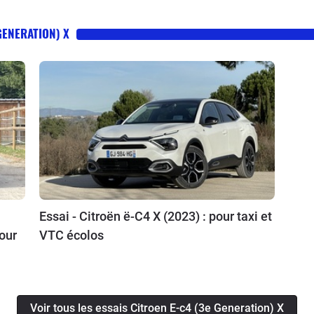
GENERATION) X
Essai - Citroën ë-C4 X (2023) : pour taxi et
our
VTC écolos
Voir tous les essais Citroen E-c4 (3e Generation) X