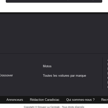
Motos
Crossover
Toutes les voitures par marque
Annonceurs
Rédaction Caradisiac
Qui sommes-nous ?
Recr
Copyright © Groupe La Centrale - Tous droits réservés