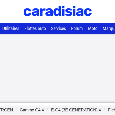
Utilitaires
Flottes auto
Services
Forum
Moto
Marqu
TROEN
Gamme
C4 X
E-C4 (3E GENERATION) X
Fic