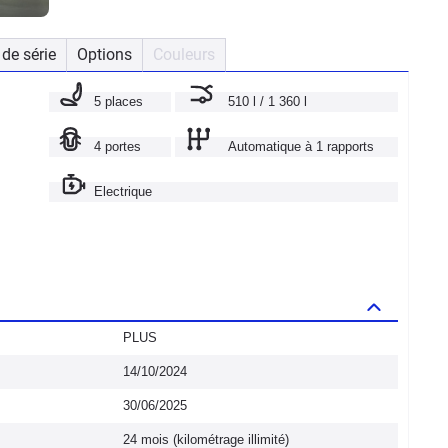
de série
Options
Couleurs
5 places
510 l / 1 360 l
4 portes
Automatique à 1 rapports
Electrique
PLUS
14/10/2024
30/06/2025
24 mois (kilométrage illimité)