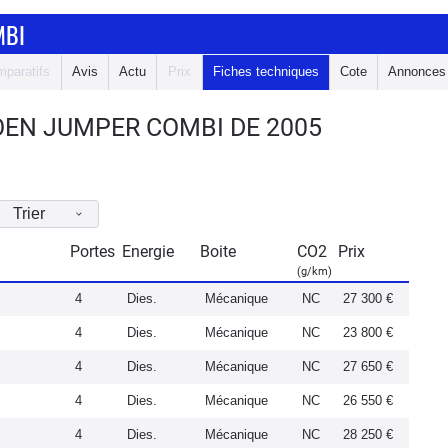
MBI
paratifs
Avis
Actu
Prix
Fiches techniques
Cote
Annonces
OEN JUMPER COMBI DE 2005
Trier
Portes
Energie
Boite
CO2
Prix
(g/km)
4
Dies.
Mécanique
NC
27 300 €
4
Dies.
Mécanique
NC
23 800 €
4
Dies.
Mécanique
NC
27 650 €
4
Dies.
Mécanique
NC
26 550 €
4
Dies.
Mécanique
NC
28 250 €