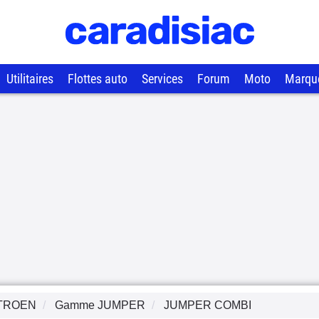
Utilitaires
Flottes auto
Services
Forum
Moto
Marqu
TROEN
Gamme
JUMPER
JUMPER COMBI