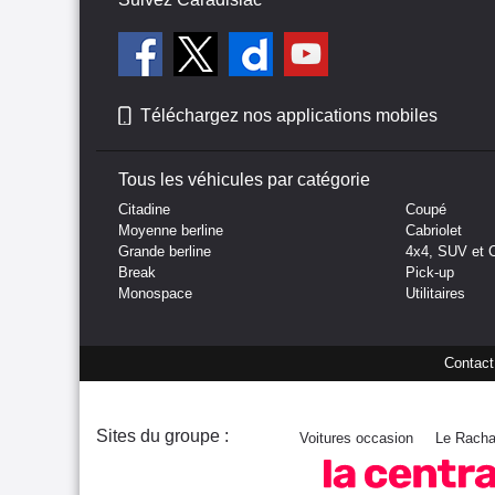
Téléchargez nos applications mobiles
Tous les véhicules par catégorie
Citadine
Coupé
Moyenne berline
Cabriolet
Grande berline
4x4, SUV et 
Break
Pick-up
Monospace
Utilitaires
Contact
Sites du groupe :
Voitures occasion
Le Racha