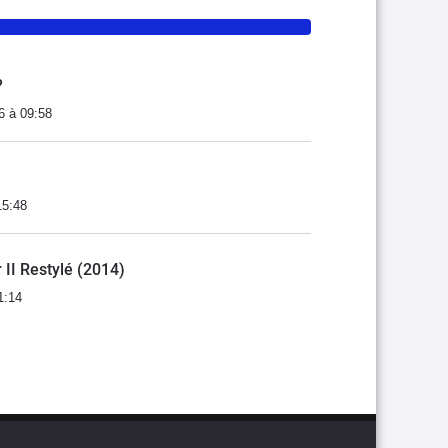
?
6 à 09:58
15:48
r II Restylé (2014)
1:14