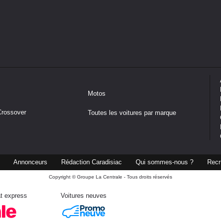
Motos
Crossover
Toutes les voitures par marque
Annonceurs
Rédaction Caradisiac
Qui sommes-nous ?
Recr
Copyright © Groupe La Centrale - Tous droits réservés
t express
Voitures neuves