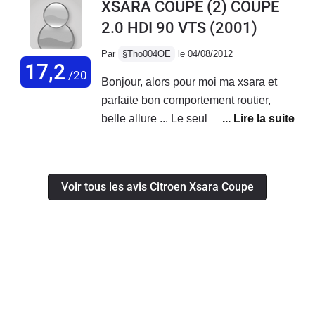
XSARA COUPE (2) COUPE
couple mais fonctionne très bien au
arrières qui prennent du carrossage au
2.0 HDI 90 VTS
(2001)
quotidien le tout pour une
fil du temps : ça n’empêche pas de
consommation de 7.2L.Coté fiabilité
rouler, mais au fur et à mesure les
Par
§Tho004OE
le 04/08/2012
seule faiblesse : les injecteurs. En cas
17,2
pneus en viennent à frotter contre
/20
Bonjour, alors pour moi ma xsara et
de panne il faut compter entre 200 et
l'intérieur de l'aile. Réparation qui
parfaite bon comportement routier,
300 euros de réparation.
m'avait couté tout au plus 350 € à
belle allure ... Le seul défaut que je
l'époque (pour un changement
puisse lui trouver c'est son train arrière
complet de train arrière , c'est très
séminaire directionnelle malgré qu'il
honnête !). Sa revente s'est avérée
les pas fait toute je suis tomber sur la
particulièrement simple, et quasi au
Voir tous les avis Citroen Xsara Coupe
mauvaise année ce qui provoque un
même prix que je l'avais achetée
ténu du train arrière plus que moyen
(grosse révision en prime).
malgré de super pneu sport à l'arrière
!!