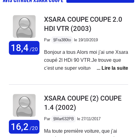
XSARA COUPE COUPE 2.0
HDI VTR
(2003)
Par
§Fra380to
le 19/10/2019
18,4
/20
Bonjour a tous Alors moi j'ai une Xsara
coupé 2l HDi 90 VTR.Je trouve que
c'est une super voiture, bonne reprise.
Je l'ai acheté ya 1ans et demi a 900e a
des bourgeois lol , elle avait 284000
km, j'ai fait alternateur, amortisseur et
XSARA COUPE (2) COUPE
coupelle...vidange et rien de plus. Elle
1.4
(2002)
a aujourd'hui 309151 km. Une vrai
petite bombe, agréable a conduire .
Par
§Mar632PB
le 27/11/2017
Rien a dire pour ma Xsara.
16,2
/20
Ma toute première voiture, que j'ai