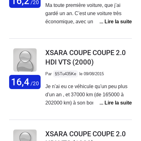
16,2
/20
Ma toute première voiture, que j'ai
gardé un an. C'est une voiture très
économique, avec un coffre spacieux,
un confort digne de ce qu'on peut
attendre autant sur des petits que sur
des longs trajets. Le moteur est à
XSARA COUPE COUPE 2.0
166.000km et est quasiment comme
HDI VTS
(2000)
neuf mais c'est une voiture qui se
traîne, qui a du mal dans les montées
Par
§STu435Ke
le 09/08/2015
et qui est assez longue à chauffer.
16,4
/20
Je n'ai eu ce véhicule qu'un peu plus
Malgré cela, je voulais la garder le
d'un an , et 37000 km (de 165000 à
plus longtemps possible, mais un
202000 km) à son bord : Bilan positif,
accident (dans lequel je ne suis pas
Juste rien à redire !Très fiable, assez
en tort) a marqué la fin de vie de ma
économe en entretien, plutôt
carrosserie...
confortable, bon équipement d'origine
XSARA COUPE COUPE 2.0
(rien d'exceptionnel, mais dans la