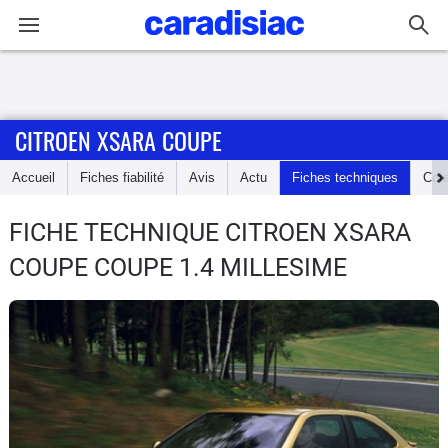
Connexion / Inscription
CITROEN XSARA COUPE
Accueil
Accueil
Fiches fiabilité
Avis
Actu
Fiches techniques
Cot
Actu
FICHE TECHNIQUE CITROEN XSARA
Essais
COUPE
COUPE 1.4 MILLESIME
Guide
d'achat
Electriques
Utilitaires