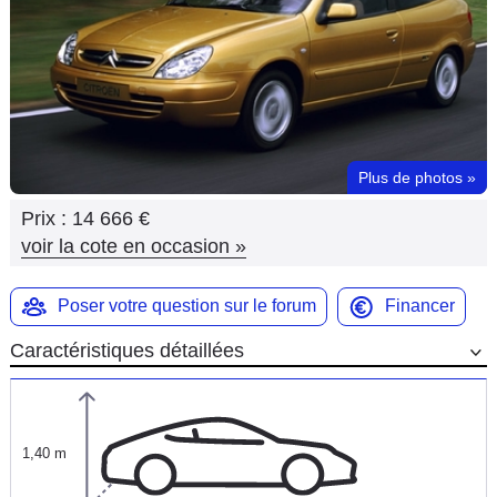
Flottes
Auto
Services
Forum
Plus de photos
»
Prix :
14 666 €
Moto
voir la cote en occasion
»
Marques
Poser votre question sur le forum
Financer
Caractéristiques détaillées
1,40 m