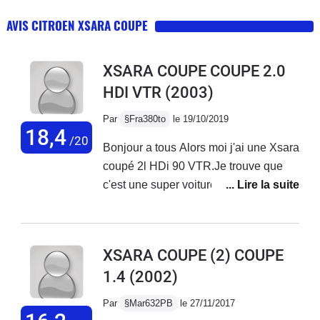
AVIS CITROEN XSARA COUPE
XSARA COUPE COUPE 2.0
HDI VTR
(2003)
Par
§Fra380to
le 19/10/2019
18,4
/20
Bonjour a tous Alors moi j'ai une Xsara
coupé 2l HDi 90 VTR.Je trouve que
c'est une super voiture, bonne reprise.
Je l'ai acheté ya 1ans et demi a 900e a
des bourgeois lol , elle avait 284000
km, j'ai fait alternateur, amortisseur et
XSARA COUPE (2) COUPE
coupelle...vidange et rien de plus. Elle
1.4
(2002)
a aujourd'hui 309151 km. Une vrai
petite bombe, agréable a conduire .
Par
§Mar632PB
le 27/11/2017
Rien a dire pour ma Xsara.