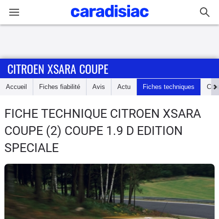
Connexion / Inscription
CITROEN XSARA COUPE
Accueil
Accueil
Fiches fiabilité
Avis
Actu
Fiches techniques
Cot
Actu
FICHE TECHNIQUE CITROEN XSARA
Essais
COUPE
(2) COUPE 1.9 D EDITION
Guide
SPECIALE
d'achat
Electriques
Utilitaires