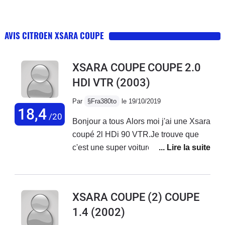
AVIS CITROEN XSARA COUPE
XSARA COUPE COUPE 2.0
HDI VTR
(2003)
Par
§Fra380to
le 19/10/2019
18,4
/20
Bonjour a tous Alors moi j'ai une Xsara
coupé 2l HDi 90 VTR.Je trouve que
c'est une super voiture, bonne reprise.
Je l'ai acheté ya 1ans et demi a 900e a
des bourgeois lol , elle avait 284000
km, j'ai fait alternateur, amortisseur et
XSARA COUPE (2) COUPE
coupelle...vidange et rien de plus. Elle
1.4
(2002)
a aujourd'hui 309151 km. Une vrai