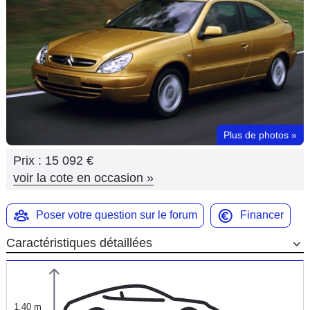
Flottes
Auto
Services
Forum
Plus de photos
»
Moto
Prix :
15 092 €
Marques
voir la cote en occasion
»
Poser votre question sur le forum
Financer
Caractéristiques détaillées
1,40 m