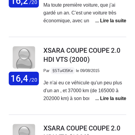
16,2
/20
Ma toute première voiture, que j'ai
gardé un an. C'est une voiture très
économique, avec un coffre spacieux,
un confort digne de ce qu'on peut
attendre autant sur des petits que sur
des longs trajets. Le moteur est à
XSARA COUPE COUPE 2.0
166.000km et est quasiment comme
HDI VTS
(2000)
neuf mais c'est une voiture qui se
traîne, qui a du mal dans les montées
Par
§STu435Ke
le 09/08/2015
et qui est assez longue à chauffer.
16,4
/20
Je n'ai eu ce véhicule qu'un peu plus
Malgré cela, je voulais la garder le
d'un an , et 37000 km (de 165000 à
plus longtemps possible, mais un
202000 km) à son bord : Bilan positif,
accident (dans lequel je ne suis pas
Juste rien à redire !Très fiable, assez
en tort) a marqué la fin de vie de ma
économe en entretien, plutôt
carrosserie...
confortable, bon équipement d'origine
XSARA COUPE COUPE 2.0
(rien d'exceptionnel, mais dans la