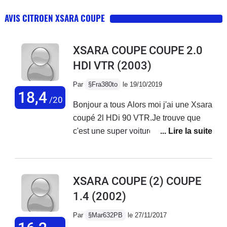
AVIS CITROEN XSARA COUPE
XSARA COUPE COUPE 2.0
HDI VTR
(2003)
Par
§Fra380to
le 19/10/2019
18,4
/20
Bonjour a tous Alors moi j'ai une Xsara
coupé 2l HDi 90 VTR.Je trouve que
c'est une super voiture, bonne reprise.
Je l'ai acheté ya 1ans et demi a 900e a
des bourgeois lol , elle avait 284000
km, j'ai fait alternateur, amortisseur et
XSARA COUPE (2) COUPE
coupelle...vidange et rien de plus. Elle
1.4
(2002)
a aujourd'hui 309151 km. Une vrai
petite bombe, agréable a conduire .
Par
§Mar632PB
le 27/11/2017
Rien a dire pour ma Xsara.