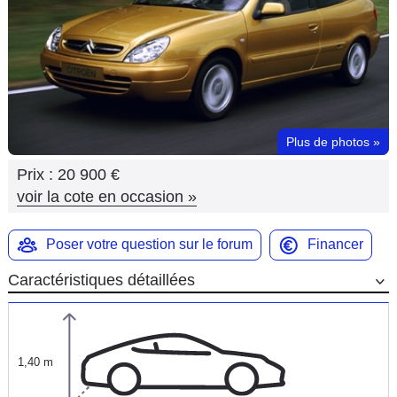
Flottes
Auto
Services
Forum
Plus de photos
»
Prix :
20 900 €
Moto
voir la cote en occasion
»
Marques
Poser votre question sur le forum
Financer
Caractéristiques détaillées
1,40 m