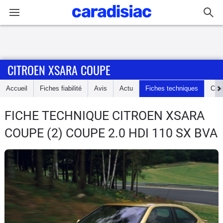
Connexion / Inscription
CITROEN XSARA COUPE
Accueil
Accueil
Fiches fiabilité
Avis
Actu
Fiches techniques
Cot
Actu
FICHE TECHNIQUE CITROEN XSARA
Essais
COUPE
(2) COUPE 2.0 HDI 110 SX BVA
Guide
d'achat
Electriques
Utilitaires