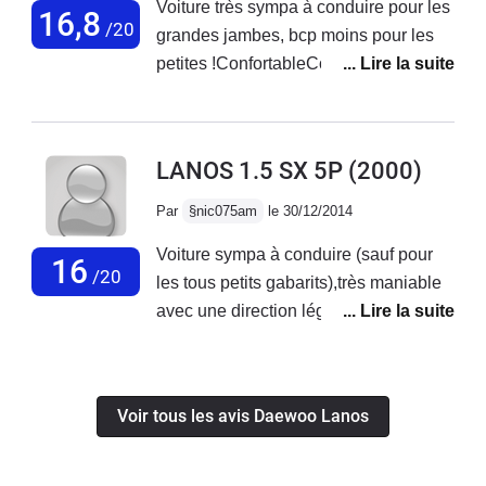
Voiture très sympa à conduire pour les
16,8
/20
grandes jambes, bcp moins pour les
petites !ConfortableConso un peu
élevée. Moteur peu demonstratif mais
vaillant.Voiture très maniable mais
direction un peu trop
LANOS 1.5 SX 5P
(2000)
assistée.Freinage moyen. Tenue de
route correcteAvant un peu long-—-----
Par
§nic075am
le 30/12/2014
----__-------_--------------------------------------
Voiture sympa à conduire (sauf pour
-----------------------__--------__----------------
16
/20
les tous petits gabarits),très maniable
------___----_------------
avec une direction légère mais un
comportement sain.Conso assez élevé
(8L/100km) voir élevé (10l/100) si on
tire un peu dans les très "linéaires"
Voir tous les avis Daewoo Lanos
86CV du 1,5L GMMécanique GM
(Opel) fiable, quelques petites pannes
électriques intermittentes possibles