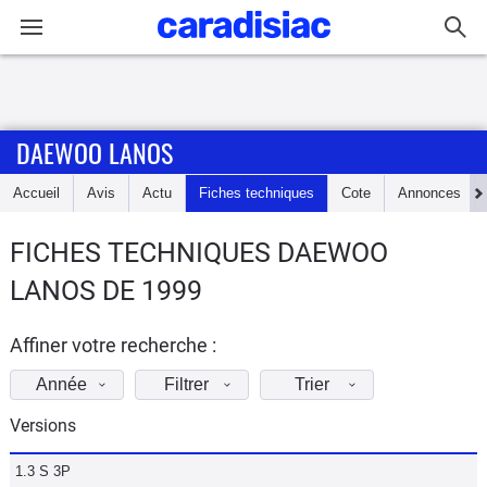
Connexion / Inscription
DAEWOO LANOS
Accueil
Accueil
Avis
Actu
Fiches techniques
Cote
Annonces
Actu
FICHES TECHNIQUES DAEWOO
Essais
LANOS DE 1999
Guide
d'achat
Affiner votre recherche :
Année
Filtrer
Trier
Electriques
Versions
Utilitaires
1.3 S 3P