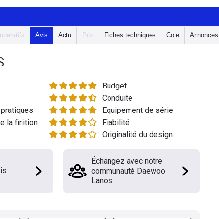
paratifs
Avis
Actu
Prix
Fiches techniques
Cote
Annonces
S
Budget
Conduite
pratiques
Equipement de série
e la finition
Fiabilité
Originalité du design
Échangez avec notre
is
communauté Daewoo
Lanos