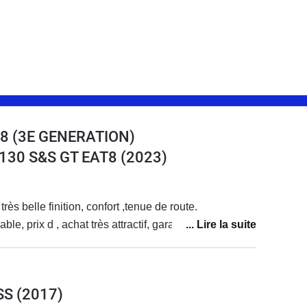
8 (3E GENERATION)
 130 S&S GT EAT8
(2023)
rès belle finition, confort ,tenue de route.
le, prix d , achat très attractif, garantie 10 ans
SS
(2017)