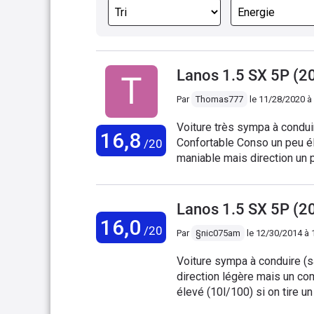
Lanos 1.5 SX 5P (2
Par
Thomas777
le
11/28/2020 à
Voiture très sympa à condui
16,8
Confortable Conso un peu élevée. Moteur peu demonstratif mais vailla
/20
maniable mais direction un 
correcte Avant un peu long -—-
----------------__--------__--
Lanos 1.5 SX 5P (2
16,0
/20
Par
§nic075am
le
12/30/2014 à 
Voiture sympa à conduire (sa
direction légère mais un c
élevé (10l/100) si on tire 
GM (Opel) fiable, quelques 