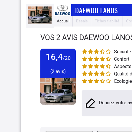
DAEWOO LANOS
Accueil
Essais
Fiches fiabilité
Com
VOS
2
AVIS
DAEWOO LANO
Sécurité
16,4
/20
Confort
Aspects 
(2 avis)
Qualité d
Ecologie
Donnez votre av