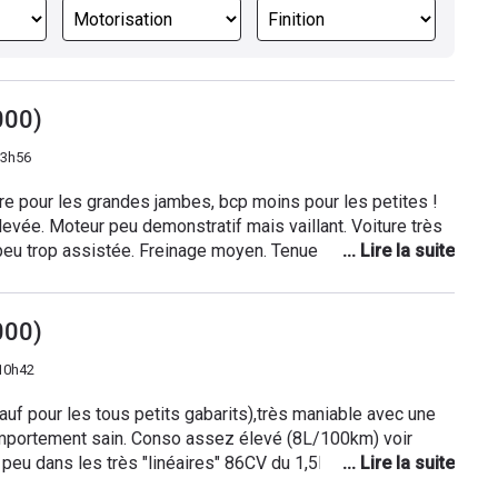
000)
 3h56
re pour les grandes jambes, bcp moins pour les petites !
nt. Voiture très
peu trop assistée. Freinage moyen. Tenue de route
--------__-------_---------------------------------------------
--------------------___----_------------
000)
10h42
uf pour les tous petits gabarits),très maniable avec une
omportement sain. Conso assez élevé (8L/100km) voir
un peu dans les très "linéaires" 86CV du 1,5L GM Mécanique
petites pannes électriques intermittentes possibles