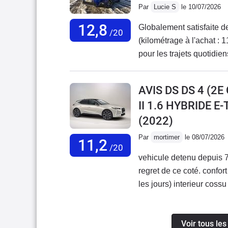
Par
Lucie S
le 10/07/2026
12,8
Globalement satisfaite d
/20
(kilométrage à l'achat : 1
pour les trajets quotidie
maintenant à 117 000 km
manuelle avec moteur Pu
AVIS DS DS 4 (2
changé la vie (plus de con
II 1.6 HYBRIDE 
Pour la consommation, j'
(2022)
les modes éco sur les voi
haut mais dans la moyen
Par
mortimer
le 08/07/2026
11,2
d'autres avis, je trouve 
/20
vehicule detenu depuis 
agréable, on n'est pas 
regret de ce coté. confor
d'autres voitures. Sur a
les jours) interieur cos
les tours, mais c'est lo
connectique absolument 
Auris ! Une fois à vitess
absent, et d'un concessi
pendant les longs trajets.
Voir tous le
démotivéleur seule répon
grand car on se cogne sou