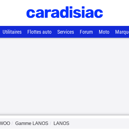
Utilitaires
Flottes auto
Services
Forum
Moto
Marqu
WOO
Gamme
LANOS
LANOS