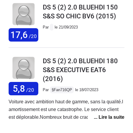
(retour de garage citroen sur les
DS 5 (2) 2.0 BLUEHDI 150
problèmes)
S&S SO CHIC BV6
(2015)
Par
le 21/09/2023
17,6
/20
DS 5 (2) 2.0 BLUEHDI 180
S&S EXECUTIVE EAT6
(2016)
5,8
/20
Par
§Fan716QP
le 18/07/2023
Voiture avec ambition haut de gamme, sans la qualité.l
amortissement est une catastrophe. Le service client
est déplorable.Nombreux bruit de craquement.La
peinture est très fragile.Le gps est d'un autre âge, le
logiciel gps et carplay est une catastrophe.Le prix des