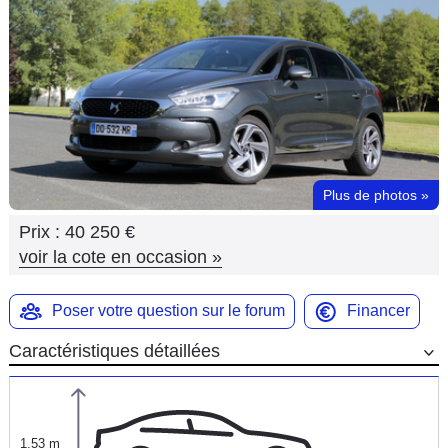
Flottes
Auto
Services
Forum
Plus de photos
»
Moto
Prix :
40 250 €
Marques
voir la cote en occasion
»
Poser votre question sur le forum
Financer
Caractéristiques détaillées
1,53 m