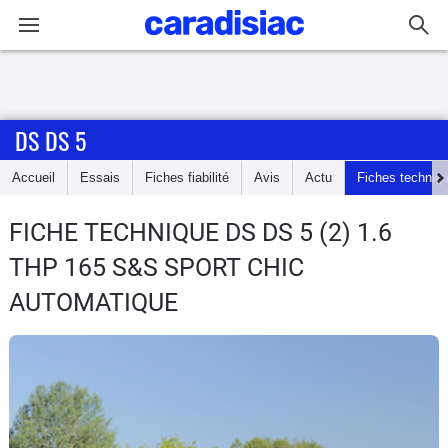
Connexion / Inscription
DS DS 5
Accueil
Accueil
Essais
Fiches fiabilité
Avis
Actu
Fiches techniq
Actu
FICHE TECHNIQUE DS DS 5
(2) 1.6
Essais
THP 165 S&S SPORT CHIC
Guide
AUTOMATIQUE
d'achat
Electriques
Utilitaires