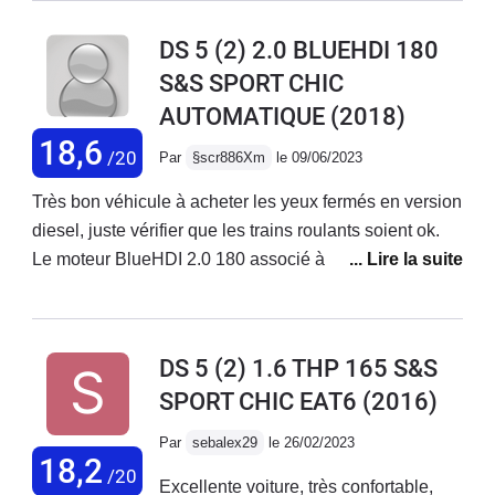
révisions est prenium, par contre le service est
DS 5 (2) 2.0 BLUEHDI 180
déplorable
S&S SPORT CHIC
AUTOMATIQUE
(2018)
18,6
/20
Par
§scr886Xm
le 09/06/2023
Très bon véhicule à acheter les yeux fermés en version
diesel, juste vérifier que les trains roulants soient ok.
Le moteur BlueHDI 2.0 180 associé à la boite EAT6 est
une vraie petite bombe ! Ultra-fiable pour ma part,
parcouru beaucoup de KM sans le moindre pépin, un
vrai train sur l'autoroute, l'équipement est plus que
DS 5 (2) 1.6 THP 165 S&S
correct, s'armer néanmoins de sa CB pour faire le plein
SPORT CHIC EAT6
(2016)
régulièrement même en conduite souple. Pour le coup,
un mode "ECO" aurait pu jouer un bon rôle.
Par
sebalex29
le 26/02/2023
18,2
/20
Excellente voiture, très confortable,