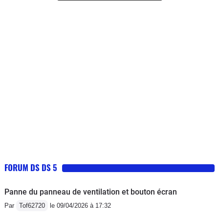
laborieuse, j'ai essayé deux fois en
19 pces inutiles qui dégradent le confort,- Fonct. Start
vain. La consommation est correcte,
& Stop "aléatoire",- Utilisation Ecran/Gps pas vraiment
sauf en ville. Le réservoir est trop petit
intuitive, pas de notice digne de ce nom.Mais tous ces
à mon goût. Je réalise l'entretien chez
"défauts" ne sont pas rédhibitoires & ne gâchent pas le
DS ou Citroën, assez coûteux donc,
plaisir de conduite.
mais aucun problème jusqu'à présent.
J'ai traversé toute l'Europe à son bord.
FORUM DS DS 5
Panne du panneau de ventilation et bouton écran
Par
Tof62720
le 09/04/2026 à 17:32