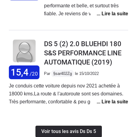
performante et belle, et surtout très
fiable. Je reviens de vacances à son
volant, j'ai parcouru 3500 km sans
problème et sans fatigue. La boîte
automatique est un régal de
DS 5 (2) 2.0 BLUEHDI 180
souplesse, les suspensions
S&S PERFORMANCE LINE
suffisamment souples. Le moteur très
AUTOMATIQUE
(2019)
performant. Un confort important. Un
reproche, le manque d'habitabilité,
15,4
/20
Par
§sar402Zg
le 15/10/2022
surtout à l'arrière mais aussi le coffre.
Tableau de bord de type cockpit
Je conduis cette voiture depuis nov 2021 achetée à
superbe, seul le volant manque
18000 kms.La route & l'autoroute sont ses domaines.
d'élégance. Les 3 toits vitrés avec
Très performante, confortable & peu gourmande
rideau électrique, le compteur tête
malgré ses 1500 kgs elle a un look qui ne passe pas
haute, l'écran multi fonctions, sont des
inaperçu.Au rayon des doléances, il y en a :- Bruits de
équipements appréciables. Dommage
filtrations,- Qualité des matériaux,- Rangements
Voir tous les avis Ds Ds 5
que la mise à jour du GPS est aussi
ridicules,- Ess-glace AR symbolique,- Jantes & pneus