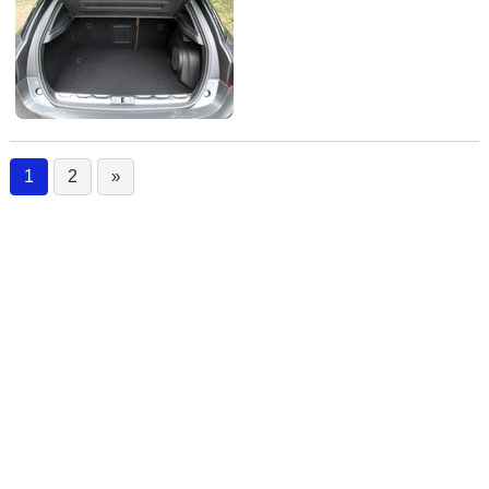
1
2
»
(current)