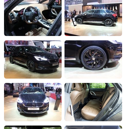
Flottes
Auto
Services
Forum
Moto
Marques