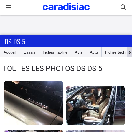
Connexion / Inscription
DS DS 5
Accueil
Accueil
Essais
Fiches fiabilité
Avis
Actu
Fiches techniq
Actu
TOUTES LES PHOTOS DS DS 5
Essais
Guide
d'achat
Electriques
Utilitaires