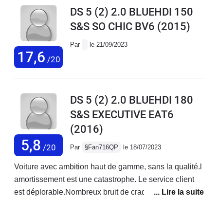
(retour de garage citroen sur les
DS 5 (2) 2.0 BLUEHDI 150
problèmes)
S&S SO CHIC BV6
(2015)
Par
le 21/09/2023
17,6
/20
DS 5 (2) 2.0 BLUEHDI 180
S&S EXECUTIVE EAT6
(2016)
5,8
/20
Par
§Fan716QP
le 18/07/2023
Voiture avec ambition haut de gamme, sans la qualité.l
amortissement est une catastrophe. Le service client
est déplorable.Nombreux bruit de craquement.La
peinture est très fragile.Le gps est d'un autre âge, le
logiciel gps et carplay est une catastrophe.Le prix des