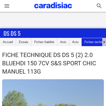
Connexion / Inscription
DS DS 5
Accueil
Accueil
Essais
Fiches fiabilité
Avis
Actu
Fiches techniq
Actu
FICHE TECHNIQUE DS DS 5
(2) 2.0
Essais
BLUEHDI 150 7CV S&S SPORT CHIC
Guide
MANUEL 113G
d'achat
Electriques
Utilitaires