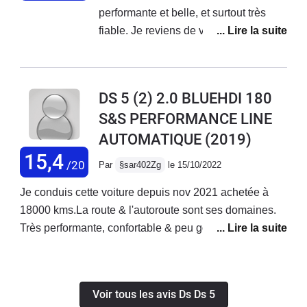
performante et belle, et surtout très
fiable. Je reviens de vacances à son
volant, j'ai parcouru 3500 km sans
problème et sans fatigue. La boîte
automatique est un régal de
DS 5 (2) 2.0 BLUEHDI 180
souplesse, les suspensions
S&S PERFORMANCE LINE
suffisamment souples. Le moteur très
AUTOMATIQUE
(2019)
performant. Un confort important. Un
reproche, le manque d'habitabilité,
15,4
/20
Par
§sar402Zg
le 15/10/2022
surtout à l'arrière mais aussi le coffre.
Tableau de bord de type cockpit
Je conduis cette voiture depuis nov 2021 achetée à
superbe, seul le volant manque
18000 kms.La route & l'autoroute sont ses domaines.
d'élégance. Les 3 toits vitrés avec
Très performante, confortable & peu gourmande
rideau électrique, le compteur tête
malgré ses 1500 kgs elle a un look qui ne passe pas
haute, l'écran multi fonctions, sont des
inaperçu.Au rayon des doléances, il y en a :- Bruits de
équipements appréciables. Dommage
filtrations,- Qualité des matériaux,- Rangements
Voir tous les avis Ds Ds 5
que la mise à jour du GPS est aussi
ridicules,- Ess-glace AR symbolique,- Jantes & pneus