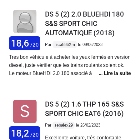
révisions est prenium, par contre le service est
DS 5 (2) 2.0 BLUEHDI 180
déplorable
S&S SPORT CHIC
AUTOMATIQUE
(2018)
18,6
/20
Par
§scr886Xm
le 09/06/2023
Très bon véhicule à acheter les yeux fermés en version
diesel, juste vérifier que les trains roulants soient ok.
Le moteur BlueHDI 2.0 180 associé à la boite EAT6 est
une vraie petite bombe ! Ultra-fiable pour ma part,
parcouru beaucoup de KM sans le moindre pépin, un
vrai train sur l'autoroute, l'équipement est plus que
DS 5 (2) 1.6 THP 165 S&S
correct, s'armer néanmoins de sa CB pour faire le plein
SPORT CHIC EAT6
(2016)
régulièrement même en conduite souple. Pour le coup,
un mode "ECO" aurait pu jouer un bon rôle.
Par
sebalex29
le 26/02/2023
18,2
/20
Excellente voiture, très confortable,