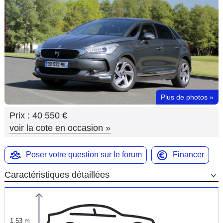
Flottes
Auto
Services
Forum
Plus de photos
»
Moto
Prix :
40 550 €
Marques
voir la cote en occasion
»
Poser votre question sur le forum
Financer
Caractéristiques détaillées
1,53 m