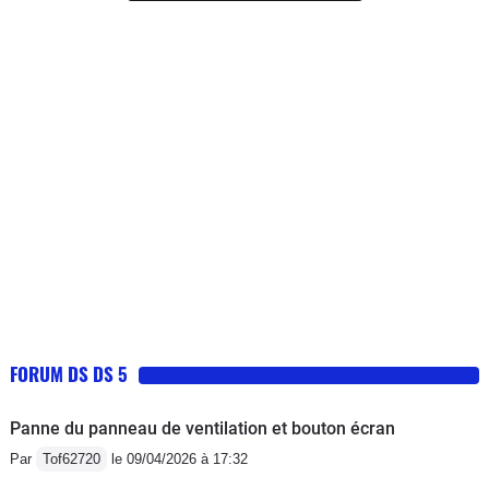
laborieuse, j'ai essayé deux fois en
19 pces inutiles qui dégradent le confort,- Fonct. Start
vain. La consommation est correcte,
& Stop "aléatoire",- Utilisation Ecran/Gps pas vraiment
sauf en ville. Le réservoir est trop petit
intuitive, pas de notice digne de ce nom.Mais tous ces
à mon goût. Je réalise l'entretien chez
"défauts" ne sont pas rédhibitoires & ne gâchent pas le
DS ou Citroën, assez coûteux donc,
plaisir de conduite.
mais aucun problème jusqu'à présent.
J'ai traversé toute l'Europe à son bord.
FORUM DS DS 5
Panne du panneau de ventilation et bouton écran
Par
Tof62720
le 09/04/2026 à 17:32