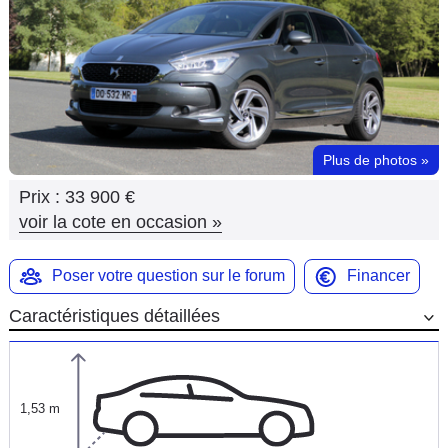
Flottes
Auto
Services
Forum
Plus de photos
»
Prix :
33 900 €
Moto
voir la cote en occasion
»
Marques
Poser votre question sur le forum
Financer
Caractéristiques détaillées
1,53 m