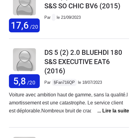
S&S SO CHIC BV6
(2015)
Par
le 21/09/2023
17,6
/20
DS 5 (2) 2.0 BLUEHDI 180
S&S EXECUTIVE EAT6
(2016)
5,8
/20
Par
§Fan716QP
le 18/07/2023
Voiture avec ambition haut de gamme, sans la qualité.l
amortissement est une catastrophe. Le service client
est déplorable.Nombreux bruit de craquement.La
peinture est très fragile.Le gps est d'un autre âge, le
logiciel gps et carplay est une catastrophe.Le prix des
révisions est prenium, par contre le service est