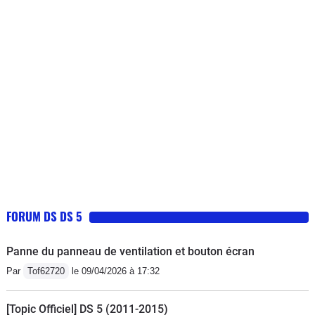
vain. La consommation est correcte,
& Stop "aléatoire",- Utilisation Ecran/Gps pas vraiment
sauf en ville. Le réservoir est trop petit
intuitive, pas de notice digne de ce nom.Mais tous ces
à mon goût. Je réalise l'entretien chez
"défauts" ne sont pas rédhibitoires & ne gâchent pas le
DS ou Citroën, assez coûteux donc,
plaisir de conduite.
mais aucun problème jusqu'à présent.
J'ai traversé toute l'Europe à son bord.
FORUM DS DS 5
Panne du panneau de ventilation et bouton écran
Par
Tof62720
le 09/04/2026 à 17:32
[Topic Officiel] DS 5 (2011-2015)