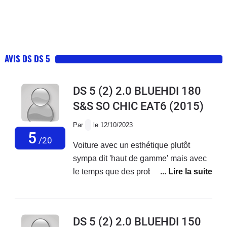
AVIS DS DS 5
DS 5 (2) 2.0 BLUEHDI 180
S&S SO CHIC EAT6
(2015)
Par
le 12/10/2023
5
/20
Voiture avec un esthétique plutôt
sympa dit 'haut de gamme' mais avec
le temps que des problèmes....Aucun
geste commercial malgré les
problèmes récurrent sur ce modèle
(retour de garage citroen sur les
DS 5 (2) 2.0 BLUEHDI 150
problèmes)