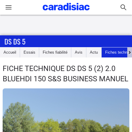
Connexion / Inscription
DS DS 5
Accueil
Accueil
Essais
Fiches fiabilité
Avis
Actu
Fiches techniq
Actu
FICHE TECHNIQUE DS DS 5
(2) 2.0
Essais
BLUEHDI 150 S&S BUSINESS MANUEL
Guide
d'achat
Electriques
Utilitaires