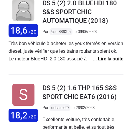
DS 5 (2) 2.0 BLUEHDI 180
déplorable
S&S SPORT CHIC
AUTOMATIQUE
(2018)
18,6
/20
Par
§scr886Xm
le 09/06/2023
Très bon véhicule à acheter les yeux fermés en version
diesel, juste vérifier que les trains roulants soient ok.
Le moteur BlueHDI 2.0 180 associé à la boite EAT6 est
une vraie petite bombe ! Ultra-fiable pour ma part,
parcouru beaucoup de KM sans le moindre pépin, un
vrai train sur l'autoroute, l'équipement est plus que
DS 5 (2) 1.6 THP 165 S&S
correct, s'armer néanmoins de sa CB pour faire le plein
SPORT CHIC EAT6
(2016)
régulièrement même en conduite souple. Pour le coup,
un mode "ECO" aurait pu jouer un bon rôle.
Par
sebalex29
le 26/02/2023
18,2
/20
Excellente voiture, très confortable,
performante et belle, et surtout très