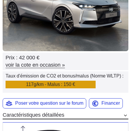
Flottes
Auto
Services
Forum
Prix :
42 000 €
Moto
voir la cote en occasion
»
Marques
Taux d'émission de CO2 et bonus/malus (Norme WLTP) :
117g/km - Malus : 150 €
Poser votre question sur le forum
Financer
Caractéristiques détaillées