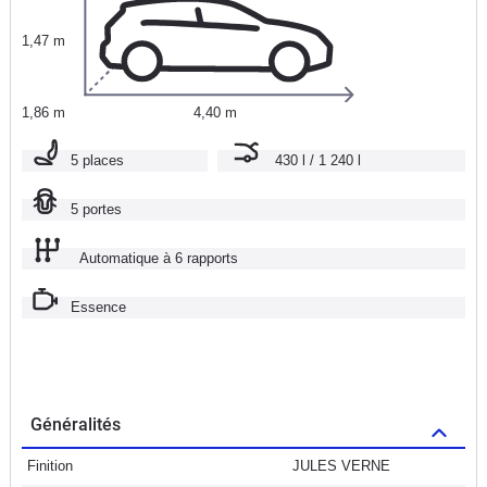
1,47 m
1,86 m
4,40 m
5 places
430 l / 1 240 l
5 portes
Automatique à 6 rapports
Essence
Généralités
Finition
JULES VERNE