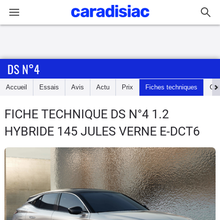
Connexion / Inscription
DS N°4
Accueil
Accueil
Essais
Avis
Actu
Prix
Fiches techniques
Cot
Actu
FICHE TECHNIQUE DS N°4
1.2
Essais
HYBRIDE 145 JULES VERNE E-DCT6
Guide
d'achat
Electriques
Utilitaires