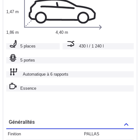
1,47 m
1,86 m
4,40 m
5 places
430 l / 1 240 l
5 portes
Automatique à 6 rapports
Essence
Généralités
Finition
PALLAS