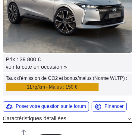
Flottes
Auto
Services
Forum
Prix :
39 800 €
Moto
voir la cote en occasion
»
Marques
Taux d'émission de CO2 et bonus/malus (Norme WLTP) :
117g/km - Malus : 150 €
Poser votre question sur le forum
Financer
Caractéristiques détaillées