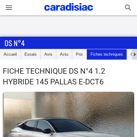
Connexion / Inscription
DS N°4
Accueil
Accueil
Essais
Avis
Actu
Prix
Fiches techniques
Cot
Actu
FICHE TECHNIQUE DS N°4
1.2
Essais
HYBRIDE 145 PALLAS E-DCT6
Guide
d'achat
Electriques
Utilitaires