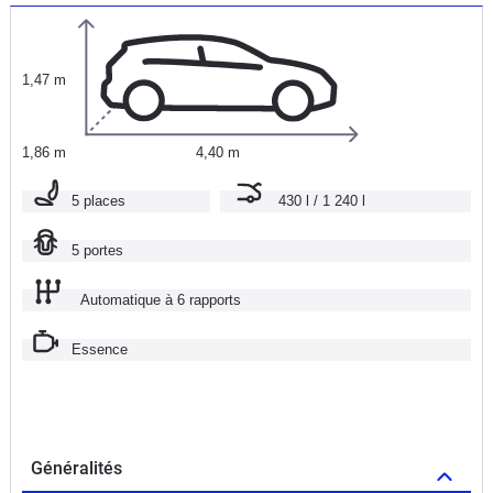
1,47 m
1,86 m
4,40 m
5 places
430 l / 1 240 l
5 portes
Automatique à 6 rapports
Essence
Généralités