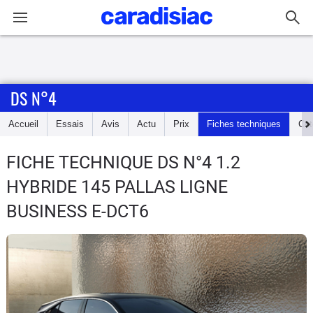
Connexion / Inscription
DS N°4
Accueil
Accueil
Essais
Avis
Actu
Prix
Fiches techniques
Cot
Actu
FICHE TECHNIQUE DS N°4
1.2
Essais
HYBRIDE 145 PALLAS LIGNE
Guide
BUSINESS E-DCT6
d'achat
Electriques
Utilitaires