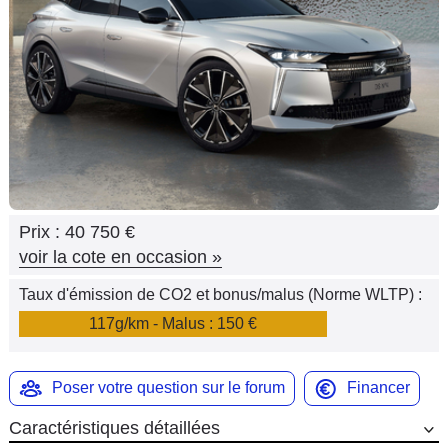
Flottes
Auto
Services
Forum
Moto
Prix :
40 750 €
Marques
voir la cote en occasion
»
Taux d'émission de CO2 et bonus/malus (Norme WLTP) :
117g/km - Malus : 150 €
Poser votre question sur le forum
Financer
Caractéristiques détaillées