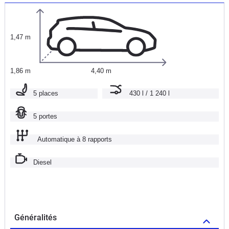
1,47 m
1,86 m
4,40 m
5 places
430 l / 1 240 l
5 portes
Automatique à 8 rapports
Diesel
Généralités