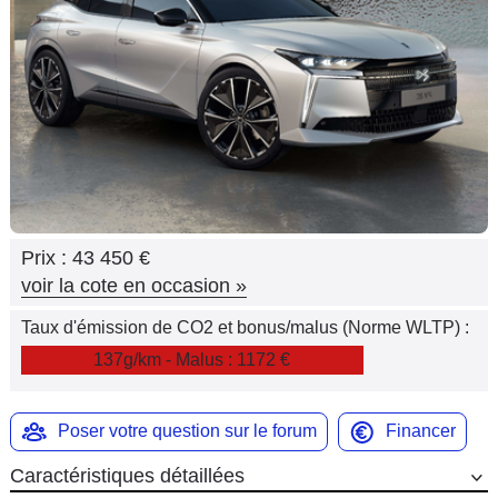
Flottes
Auto
Services
Forum
Moto
Prix :
43 450 €
Marques
voir la cote en occasion
»
Taux d'émission de CO2 et bonus/malus (Norme WLTP) :
137g/km - Malus : 1172 €
Poser votre question sur le forum
Financer
Caractéristiques détaillées