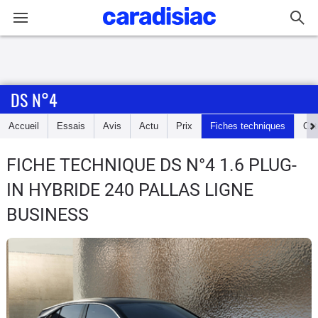
Connexion / Inscription
DS N°4
Accueil
Accueil
Essais
Avis
Actu
Prix
Fiches techniques
Cot
Actu
FICHE TECHNIQUE DS N°4
1.6 PLUG-
Essais
IN HYBRIDE 240 PALLAS LIGNE
Guide
BUSINESS
d'achat
Electriques
Utilitaires