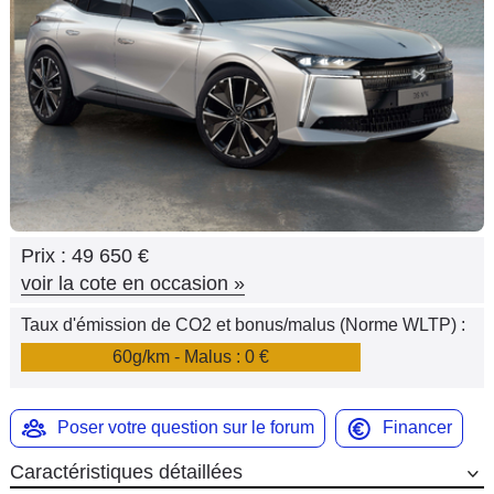
Flottes
Auto
Services
Forum
Moto
Prix :
49 650 €
Marques
voir la cote en occasion
»
Taux d'émission de CO2 et bonus/malus (Norme WLTP) :
60g/km - Malus : 0 €
Poser votre question sur le forum
Financer
Caractéristiques détaillées