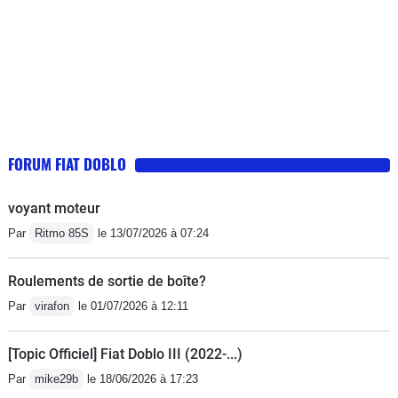
démarreur, batterie, silencieux
d’échappement remplace 194 000 km :
biellette de barre stabilisatrice et
batterie Points positif : - Le bloc moteur
en lui-même est solide, boîte de
vitesse et circuit d’injection d’origine,
turbo débitmètre aussi, aucune conso
FORUM FIAT DOBLO
d’huile entre 2 vidanges (jamais eu
besoin de faire un appoint) aucune
voyant moteur
fumée à l’échappement mis à part lors
Par
Ritmo 85S
le 13/07/2026 à 07:24
de la régénération du fap si fortes
accélérations, le moteur fonctionne
Roulements de sortie de boîte?
mieux qu’avant le changement du fap,
Par
virafon
le 01/07/2026 à 12:11
plus de puissance... - la caisse n’a
aucune corrosion sur les
[Topic Officiel] Fiat Doblo III (2022-...)
soubassements, ailes, ... - finition
Par
mike29b
le 18/06/2026 à 17:23
rustique mais rien ne se désassemble,