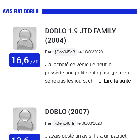
AVIS FIAT DOBLO
DOBLO 1.9 JTD FAMILY
(2004)
Par
§Dob045qB
le 10/06/2020
16,6
/20
J'ai acheté ce véhicule neuf,je
possède une petite entreprise ,je m'en
serretous les jours, changer la courroie
a 120000km, remplacer embrayage à
160000 , service fait par un petit
mécano du coin. Meilleures voiture
DOBLO
(2007)
que j'ai possèdé . Travaux souvent
effectuer avec un attelage avec des
Par
§Ben148Hr
le 08/03/2020
charges souvent trop lourde.
J’avais posté un avis il y a un paquet
Malheureusement, l'embrayage à