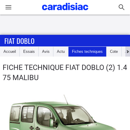
Connexion / Inscription
FIAT DOBLO
Accueil
Accueil
Essais
Avis
Actu
Fiches techniques
Cote
An
Actu
FICHE TECHNIQUE FIAT DOBLO
(2) 1.4
Essais
75 MALIBU
Guide
d'achat
Electriques
Utilitaires