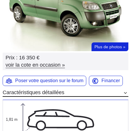
Flottes
Auto
Services
Forum
Plus de photos
»
Prix :
16 350 €
Moto
voir la cote en occasion
»
Marques
Poser votre question sur le forum
Financer
Caractéristiques détaillées
1,81 m