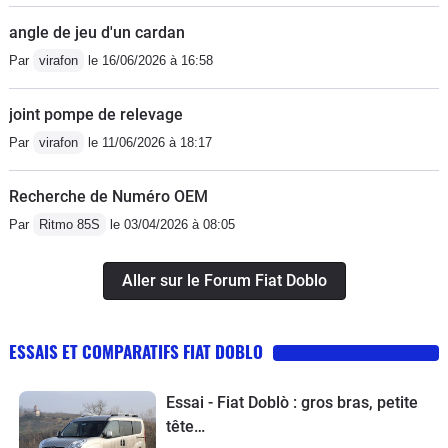
aucun bruit parasite, et les plastique
angle de jeu d'un cardan
dur des portière et de la planche de
Par
virafon
le 16/06/2026 à 16:58
bord sont résistant, pas de rayures,
aucun décalage. Autres défauts, plutôt
joint pompe de relevage
mineur et qui empêchent pas de rouler
Par
virafon
le 11/06/2026 à 18:17
: - Impact gravillon sur le capot, 1 point
de rouille sur le capot au niveau d’un
Recherche de Numéro OEM
impact - armature de l’essui-glace
arrière partiellement rouillé et qui
Par
Ritmo 85S
le 03/04/2026 à 08:05
claque lorsqu’il est en fonction, il a le
bon goût d’encore fonctionner au
Aller sur le Forum Fiat Doblo
moins ^^- peinture devenue un peu
terne - feu avant légèrement opaque
ESSAIS ET COMPARATIFS FIAT DOBLO
(notifié au contrôle technique sans
contre visite, je les entretient
Essai - Fiat Doblò : gros bras, petite
régulièrement du coup pour leur
tête…
redonner un peu de transparence) -