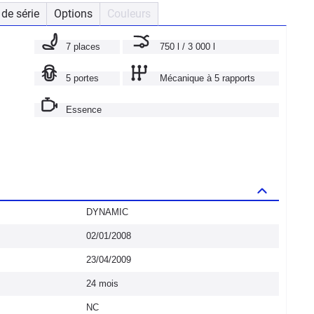
de série
Options
Couleurs
7 places
750 l / 3 000 l
5 portes
Mécanique à 5 rapports
Essence
DYNAMIC
02/01/2008
23/04/2009
24 mois
NC