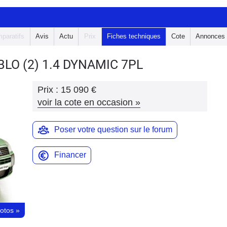
paratifs
Avis
Actu
Prix
Fiches techniques
Cote
Annonces
OBLO
(2) 1.4 DYNAMIC 7PL
Prix :
15 090 €
voir la cote en occasion
»
Poser votre question sur le forum
Financer
hotos
»