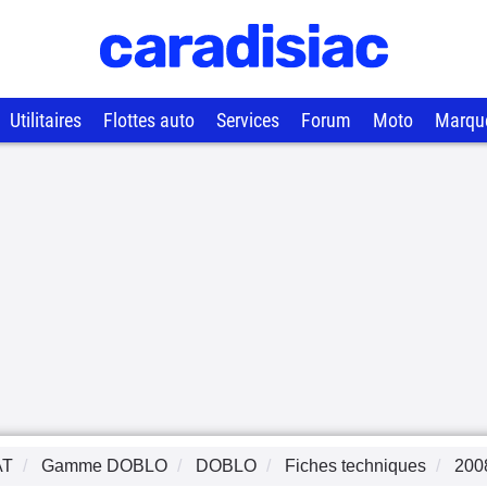
Utilitaires
Flottes auto
Services
Forum
Moto
Marqu
AT
Gamme
DOBLO
DOBLO
Fiches techniques
200