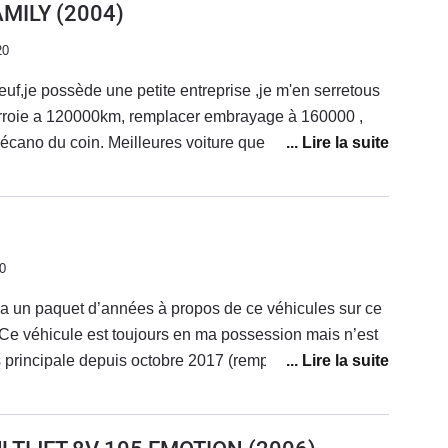
AMILY
(2004)
20
euf,je possède une petite entreprise ,je m'en serretous
ourroie a 120000km, remplacer embrayage à 160000 ,
ue j'ai possèdé .
r avec un attelage avec des charges souvent trop
 l'embrayage à lâché, trop chère pour le
0
 y a un paquet d’années à propos de ce véhicules sur ce
Ce véhicule est toujours en ma possession mais n’est
 principale depuis octobre 2017 (remplacé par une
option) car ancien. Il roule occasionnellement lorsque
acer ou sur de gros trajets et qu’il y a besoin de place
l sur les aspects pratiques confort et la voiture en elle-