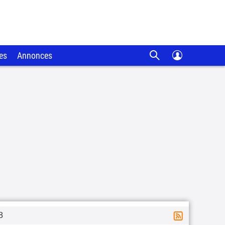
es
Annonces
8