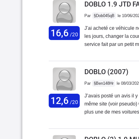
DOBLO 1.9 JTD F
Par
§Dob045qB
le 10/06/20
J'ai acheté ce véhicule n
16,6
/20
les jours, changer la c
service fait par un petit mécano du coin. Meilleures voiture q
Travaux souvent effectue
lourde. Malheureusement,
remplacement. Je rachète un nouveau Doblo en espérant qu'il sera autant de
DOBLO
(2007)
bonne qualité.
Par
§Ben148Hr
le 08/03/202
J’avais posté un avis il
12,6
/20
même site (voir pseudo) 
plus une de mes voitures
panda cross 3 neuve full 
de gros objet sont à dépl
durant les trajets Au fina