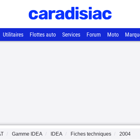
Utilitaires
Flottes auto
Services
Forum
Moto
Marqu
AT
Gamme
IDEA
IDEA
Fiches techniques
2004