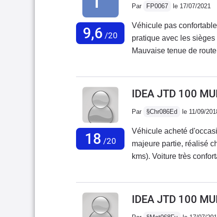
Par
FP0067
le 17/07/2021
Véhicule pas confortable , consommation exceptionnelle de 3.8l/100 , coté
9,6
/20
pratique avec les sièges a
Mauvaise tenue de route
marque . A 200 000 KMS la
moteur , donc impératif 
souhaitez l'acquisition d
IDEA JTD 100 MU
220 000 kms .
Par
§Chr086Ed
le 11/09/201
Véhicule acheté d'occasio
18
/20
majeure partie, réalisé 
kms). Voiture très confor
d'avoir un plafond haut. 
faire beaucoup de route
car la Fiat idea, dans ce 
IDEA JTD 100 MU
Consommation sur route à 