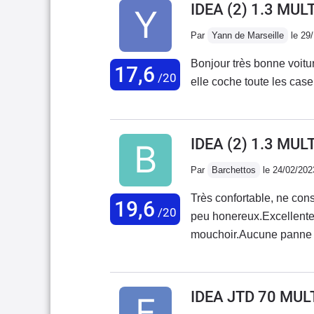
IDEA (2) 1.3 MUL
Par
Yann de Marseille
le 29
Bonjour très bonne voiture
17,6
/20
IDEA (2) 1.3 MU
Par
Barchettos
le 24/02/202
Très confortable, ne con
19,6
/20
peu honereux.Excellente v
mouchoir.Aucune panne en
"modernes".Je m'en sers t
possible !Pratique aussi 
IDEA JTD 70 MUL