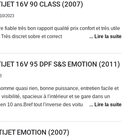
TIJET 16V 90 CLASS
(2007)
/10/2023
 fiable très bon rapport qualité prix confort et très utile
elle coche toute les case Très discret sobre et correct
LTIJET 16V 95 DPF S&S EMOTION
(2011)
3
somme quasi rien, bonne puissance, entretien facile et
isibilité, spacieux à l'intérieur et se gare dans un
 10 ans.Bref tout l'inverse des voitures
ous les jours et je le garderai le plus longtemps
bien en ville que sur autoroute.
TIJET EMOTION
(2007)