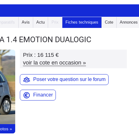
paratifs
Avis
Actu
Prix
Fiches techniques
Cote
Annonces
EA
1.4 EMOTION DUALOGIC
Prix :
16 115 €
voir la cote en occasion
»
Poser votre question sur le forum
Financer
hotos
»