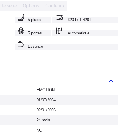
de série
Options
Couleurs
5 places
320 l / 1 420 l
5 portes
Automatique
Essence
EMOTION
01/07/2004
02/01/2006
24 mois
NC