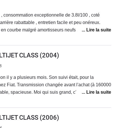
rrière rabattable , entretien facile et peu onéreux.
 en courbe malgré amortisseurs neufs et pneus de
 chaine de distribution a cassé , j'ai du remplacer le
à remplacer si vous avez ce kilométrage OU SI vous
e ce modèle ( jtd multijet) .De mémoire FIAT préconise
LTIJET CLASS
(2004)
8
n il y a plusieurs mois. Son suivi était, pour la
chez Fiat. Transmission changée avant l'achat (à 160000
table, spacieuse. Moi qui suis grand, c'est plutôt bien
Motorisation suffisante (un peu plus de 100 ch.) pour
 (entre 15 et 20000 kms/an). Dépassements sécurisés
modèle, a de la reprise et c'est très agréable.
LTIJET CLASS
(2006)
peine 5l/100. En ville je sais pas trop, j'habite à la