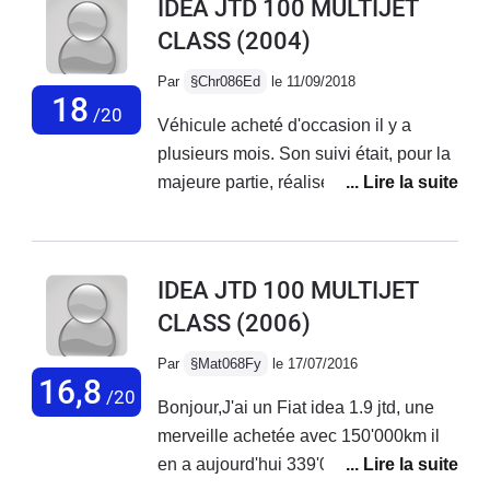
IDEA JTD 100 MULTIJET
et pneus de marque . A 200 000 KMS
CLASS
(2004)
la chaine de distribution a cassé , j'ai
du remplacer le moteur , donc impératif
Par
§Chr086Ed
le 11/09/2018
à remplacer si vous avez ce
18
/20
Véhicule acheté d'occasion il y a
kilométrage OU SI vous souhaitez
plusieurs mois. Son suivi était, pour la
l'acquisition de ce modèle ( jtd multijet)
majeure partie, réalisé chez Fiat.
.De mémoire FIAT préconise 220 000
Transmission changée avant l'achat (à
kms .
160000 kms). Voiture très confortable,
spacieuse. Moi qui suis grand, c'est
IDEA JTD 100 MULTIJET
plutôt bien d'avoir un plafond haut.
CLASS
(2006)
Motorisation suffisante (un peu plus de
100 ch.) pour faire beaucoup de route
Par
§Mat068Fy
le 17/07/2016
(entre 15 et 20000 kms/an).
16,8
/20
Bonjour,J'ai un Fiat idea 1.9 jtd, une
Dépassements sécurisés car la Fiat
merveille achetée avec 150'000km il
idea, dans ce modèle, a de la reprise
en a aujourd'hui 339'000 km. Pièces
et c'est très agréable. Consommation