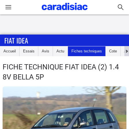
Connexion / Inscription
FIAT IDEA
Accueil
Accueil
Essais
Avis
Actu
Fiches techniques
Cote
An
Actu
FICHE TECHNIQUE FIAT IDEA
(2) 1.4
Essais
8V BELLA 5P
Guide
d'achat
Electriques
Utilitaires