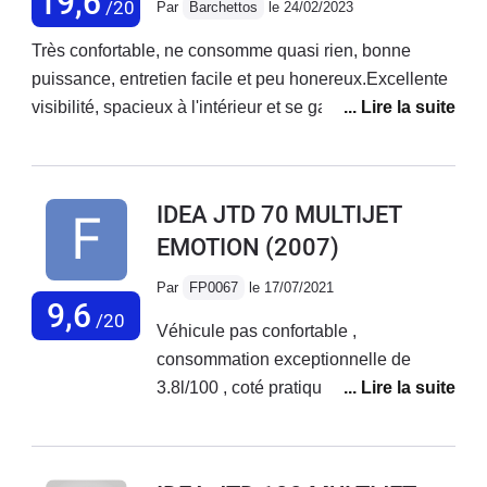
19,6
/20
Par
Barchettos
le 24/02/2023
Très confortable, ne consomme quasi rien, bonne
puissance, entretien facile et peu honereux.Excellente
visibilité, spacieux à l'intérieur et se gare dans un
mouchoir.Aucune panne en 10 ans.Bref tout l'inverse
des voitures "modernes".Je m'en sers tous les jours et
je le garderai le plus longtemps possible !Pratique
IDEA JTD 70 MULTIJET
aussi bien en ville que sur autoroute.
EMOTION
(2007)
Par
FP0067
le 17/07/2021
9,6
/20
Véhicule pas confortable ,
consommation exceptionnelle de
3.8l/100 , coté pratique avec les sièges
arrière rabattable , entretien facile et
peu onéreux. Mauvaise tenue de route
en courbe malgré amortisseurs neufs