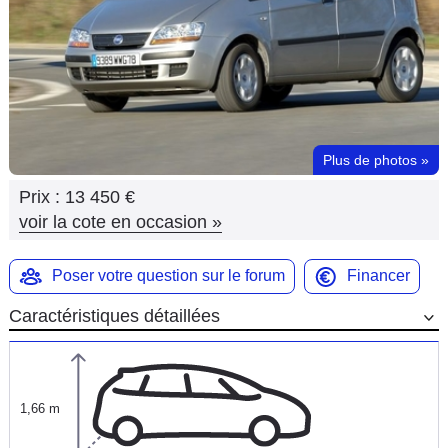
Flottes
Auto
Services
Forum
Plus de photos
»
Prix :
13 450 €
Moto
voir la cote en occasion
»
Marques
Poser votre question sur le forum
Financer
Caractéristiques détaillées
1,66 m