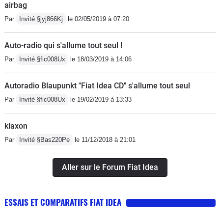
airbag
trois mois chez le concessionnaire (si
Par
Invité §jyj866Kj
le 02/05/2019 à 07:20
on resitue l'époque de sa sortie)
comme chez Ford et son maudit Cmax
Auto-radio qui s'allume tout seul !
par exemple... Bon, vous m'avez
Par
Invité §fic008Ux
le 18/03/2019 à 14:06
compris, je l'aime cette Idea !
Autoradio Blaupunkt "Fiat Idea CD" s'allume tout seul
Par
Invité §fic008Ux
le 19/02/2019 à 13:33
klaxon
Par
Invité §Bas220Pe
le 11/12/2018 à 21:01
Aller sur le Forum Fiat Idea
ESSAIS ET COMPARATIFS FIAT IDEA