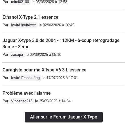
Par
mimi02100
le 05/06/2026 à 12:58
aussi et l'un avait 250 000 km et tiré
grincements de mobiliers niveau
des charges en remorque et l'autre
garnitures de portes qui sont aléatoires
Ethanol X-Type 2.1 essence
320 000 Km alors je me dis la mienne
et qui devraient être inexistants dans
Par
Invité invitéxxx
le 02/06/2026 à 20:45
est à peine rodé. Attention bientôt
une Jaguar.Pas bcp de rangements
Collector
Pas de ventilation en partie arrière (
Jaguar X-type 3.0 de 2004 - 112KM - à-coup rétrogradage
compartiment passagers arrières )Je
3ème - 2ème
l'ai vendu avec tristesse
Par
zacapa
le 09/09/2025 à 05:10
Garagiste pour ma X type V6 3 L essence
Par
Invité Franck Jag
le 17/07/2025 à 17:31
Problème avec l'alarme
Par
Vincenzo213
le 25/05/2025 à 14:34
Aller sur le Forum Jaguar X-Type