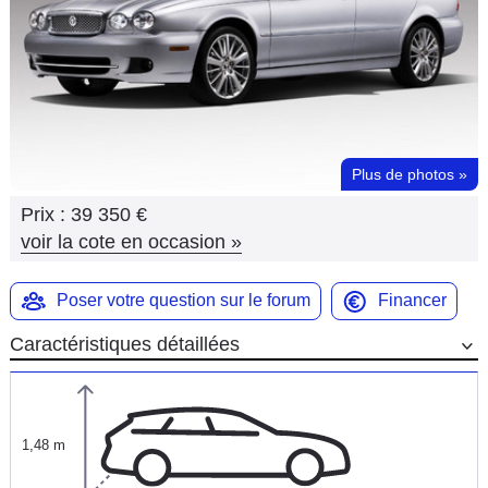
Flottes
Auto
Services
Forum
Plus de photos
»
Prix :
39 350 €
Moto
voir la cote en occasion
»
Marques
Poser votre question sur le forum
Financer
Caractéristiques détaillées
1,48 m