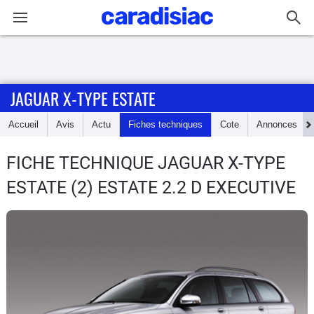
Connexion / Inscription
JAGUAR X-TYPE ESTATE
Accueil
Accueil
Avis
Actu
Fiches techniques
Cote
Annonces
Actu
FICHE TECHNIQUE JAGUAR X-TYPE
Essais
ESTATE
(2) ESTATE 2.2 D EXECUTIVE
Guide
d'achat
Electriques
Utilitaires