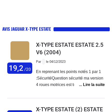
AVIS JAGUAR X-TYPE ESTATE
X-TYPE ESTATE ESTATE 2.5
V6
(2004)
Par
le 04/12/2023
19,2
/20
En reprenant les points notés 1 par 1
:SécuritéQuestion sécurité ma version
4 roues motrices est très rassurante
sur les routes glissantes. elle tient
parfaitement le parquet et quand elle
décroche elle le fait doucement en
X-TYPE ESTATE (2) ESTATE
crabe et se rattrape extrêmement