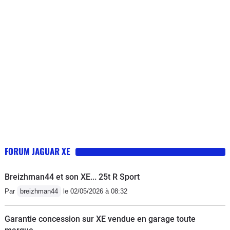
came, distribution), problème de
roulement, problème avec ligne
d'échappement, des bruits parasites
dans les portières, les silentblocs ont
été changés, les supports moteurs, ....
la liste est encore longue.Je
déconseille fortement cette marque...
une catastrophe. Jamais eu ce souci
avec une BM ou une Mercedes.
FORUM JAGUAR XE
Breizhman44 et son XE... 25t R Sport
Par
breizhman44
le 02/05/2026 à 08:32
Garantie concession sur XE vendue en garage toute