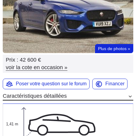
Flottes
Auto
Services
Forum
Plus de photos
»
Prix :
42 600 €
Moto
voir la cote en occasion
»
Marques
Poser votre question sur le forum
Financer
Caractéristiques détaillées
1,41 m