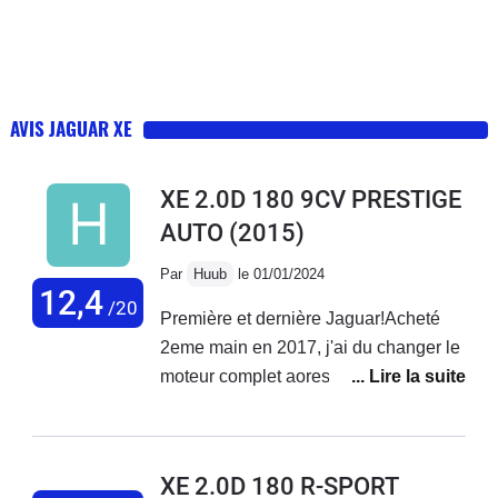
AVIS JAGUAR XE
XE 2.0D 180 9CV PRESTIGE
AUTO
(2015)
Par
Huub
le 01/01/2024
12,4
/20
Première et dernière Jaguar!Acheté
2eme main en 2017, j'ai du changer le
moteur complet aores 120000
km!Probleme de distribution et des
coussins de bielle, turbo et pompe a
huile nase!Maintenant mon tableau de
XE 2.0D 180 R-SPORT
bord resemble a un arbre de noel,