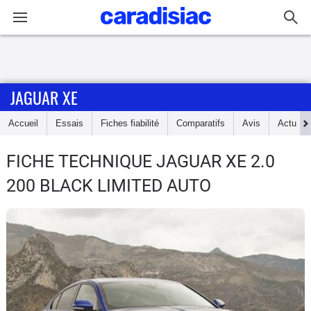
Connexion / Inscription
JAGUAR XE
Accueil
Accueil
Essais
Fiches fiabilité
Comparatifs
Avis
Actu
Actu
FICHE TECHNIQUE JAGUAR XE
2.0
Essais
200 BLACK LIMITED AUTO
Guide
d'achat
Electriques
Utilitaires