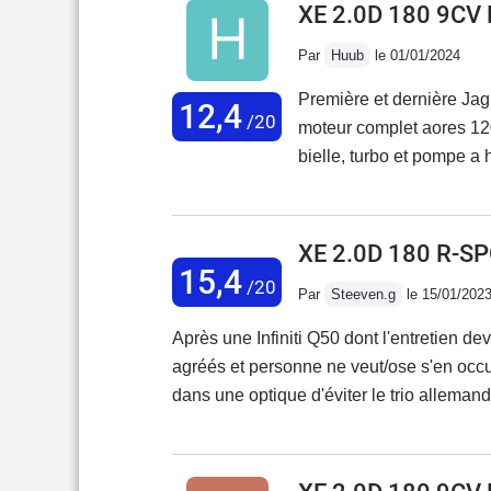
XE 2.0D 180 9CV
Par
Huub
le 01/01/2024
Première et dernière Jag
12,4
/20
moteur complet aores 12
bielle, turbo et pompe a
un arbre de noel, tellemne
marque de "Prestige", co
pour mettre a jour le gps,
XE 2.0D 180 R-S
voiture extremement confo
15,4
/20
Par
Steeven.g
le 15/01/202
plus jamais Jaguar!!!!!
Après une Infiniti Q50 dont l'entretien d
agréés et personne ne veut/ose s'en occup
dans une optique d'éviter le trio alleman
elle tenait la comparaison avec ma Q50. 
est bien optionné. L'affichage tête haute 
508 de première génération que je posséda