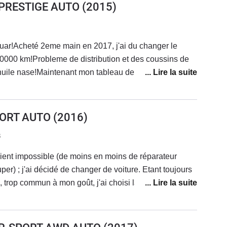
 PRESTIGE AUTO
(2015)
uar!Acheté 2eme main en 2017, j'ai du changer le
0000 km!Probleme de distribution et des coussins de
 huile nase!Maintenant mon tableau de bord resemble a
t de voyant s'allument..Et c'est pas fini....Pour une
mme Jaguar, c'est inadmissible!Il faut meme payer
 si il fonctionne!!!C'est vrai, en temps normale c'est une
PORT AUTO
(2016)
rtable surtout sur l'autoroute.Moi, je vais la changer,
3
evient impossible (de moins en moins de réparateur
er) ; j'ai décidé de changer de voiture. Etant toujours
d, trop commun à mon goût, j'ai choisi la Jaguar XE car
Le style est propre à chacun donc je passe. Le véhicule
est bluffant et n'a rien à voir avec celui de ma Peugeot
is autrefois. Le volant chauffant est très agréable et