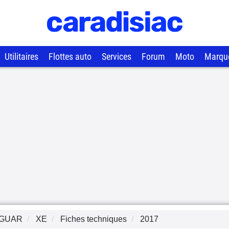
Utilitaires
Flottes auto
Services
Forum
Moto
Marqu
GUAR
XE
Fiches techniques
2017