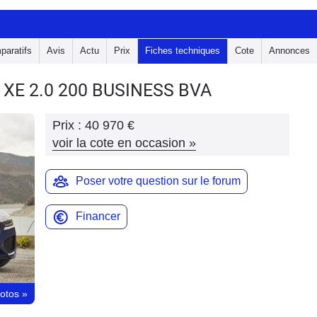
paratifs
Avis
Actu
Prix
Fiches techniques
Cote
Annonces
 XE
2.0 200 BUSINESS BVA
Prix :
40 970 €
voir la cote en occasion
»
Poser votre question sur le forum
Financer
hotos
»