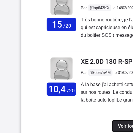
Par
§Jap643KX
le 14/02/20
Très bonne routière, je 
15
/20
qui est capricieuse en éle
du boitier SOS ( message
connexion à 68 000km.(Il 
en haut du dossier).-Défaut
appuyer sur le bouton du
XE 2.0D 180 R-S
Attention le start-stop s
Par
§Seb575AM
le 01/02/2
si elle démarre parfaitem
A la base j'ai acheté cett
10,4
/20
sur nos routes. La condu
la boite auto top!!Le gran
déplorable (pour marque 
deux reprises (arbres à 
avec ligne d'échappement,
Voir to
silentblocs ont été changé