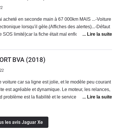
22
l'ai acheté en seconde main à 67 000km MAIS ...-Voiture
ctronique lorsqu'il gèle.(Affiches des alertes)...-Défaut
 SOS limité)car la fiche était mal enfichée de
se trouve à l'arrière des sièges à gauche sur le flanc
 position toit ouvrant ( il faut réinitialisé en restant
 toi ouvrant plusieurs secondes -Batterie HS ->
PORT BVA
(2018)
e désactive si la capacité de la batterie est basse même
022
ent
e voiture car sa ligne est jolie, et le modèle peu courant
ite est agréable et dynamique. Le moteur, les relances,
d problème est la fiabilité et le service clientèle
prestigieuse c'est désolant) Le moteur a été ouvert à
came, distribution), problème de roulement, problème
 des bruits parasites dans les portières, les
us les avis Jaguar Xe
s, les supports moteurs, .... la liste est encore