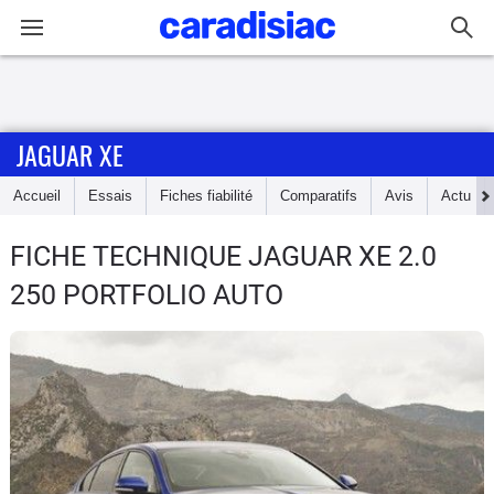
Connexion / Inscription
JAGUAR XE
Accueil
Accueil
Essais
Fiches fiabilité
Comparatifs
Avis
Actu
Actu
FICHE TECHNIQUE JAGUAR XE
2.0
Essais
250 PORTFOLIO AUTO
Guide
d'achat
Electriques
Utilitaires