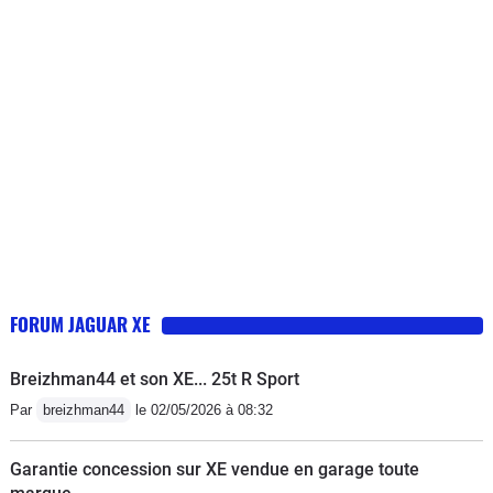
came, distribution), problème de
roulement, problème avec ligne
d'échappement, des bruits parasites
dans les portières, les silentblocs ont
été changés, les supports moteurs, ....
la liste est encore longue.Je
déconseille fortement cette marque...
une catastrophe. Jamais eu ce souci
avec une BM ou une Mercedes.
FORUM JAGUAR XE
Breizhman44 et son XE... 25t R Sport
Par
breizhman44
le 02/05/2026 à 08:32
Garantie concession sur XE vendue en garage toute