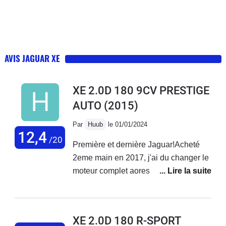
AVIS JAGUAR XE
XE 2.0D 180 9CV PRESTIGE
AUTO
(2015)
Par
Huub
le 01/01/2024
12,4
/20
Première et dernière Jaguar!Acheté
2eme main en 2017, j'ai du changer le
moteur complet aores 120000
km!Probleme de distribution et des
coussins de bielle, turbo et pompe a
huile nase!Maintenant mon tableau de
XE 2.0D 180 R-SPORT
bord resemble a un arbre de noel,