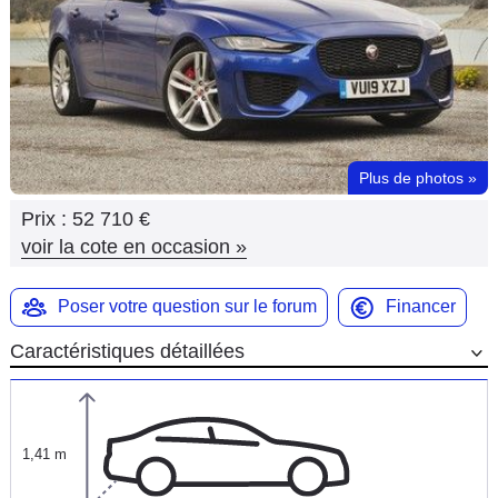
Flottes
Auto
Services
Forum
Plus de photos
»
Prix :
52 710 €
Moto
voir la cote en occasion
»
Marques
Poser votre question sur le forum
Financer
Caractéristiques détaillées
1,41 m