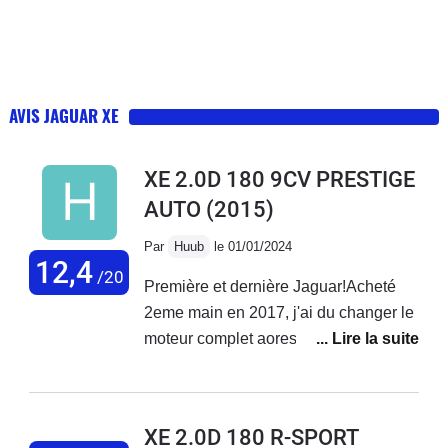
AVIS JAGUAR XE
XE 2.0D 180 9CV PRESTIGE
AUTO
(2015)
Par
Huub
le 01/01/2024
12,4
/20
Première et dernière Jaguar!Acheté
2eme main en 2017, j'ai du changer le
moteur complet aores 120000
km!Probleme de distribution et des
coussins de bielle, turbo et pompe a
huile nase!Maintenant mon tableau de
XE 2.0D 180 R-SPORT
bord resemble a un arbre de noel,