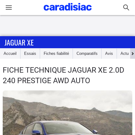
Connexion / Inscription
JAGUAR XE
Accueil
Accueil
Essais
Fiches fiabilité
Comparatifs
Avis
Actu
Actu
FICHE TECHNIQUE JAGUAR XE
2.0D
Essais
240 PRESTIGE AWD AUTO
Guide
d'achat
Electriques
Utilitaires