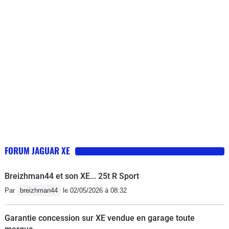
came, distribution), problème de
roulement, problème avec ligne
d'échappement, des bruits parasites
dans les portières, les silentblocs ont
été changés, les supports moteurs, ....
la liste est encore longue.Je
déconseille fortement cette marque...
une catastrophe. Jamais eu ce souci
avec une BM ou une Mercedes.
FORUM JAGUAR XE
Breizhman44 et son XE... 25t R Sport
Par
breizhman44
le 02/05/2026 à 08:32
Garantie concession sur XE vendue en garage toute