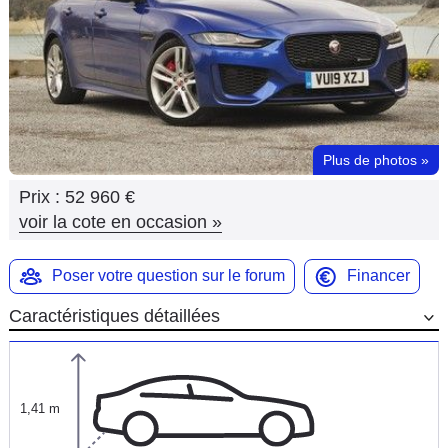
Flottes
Auto
Services
Forum
Plus de photos
»
Prix :
52 960 €
Moto
voir la cote en occasion
»
Marques
Poser votre question sur le forum
Financer
Caractéristiques détaillées
1,41 m