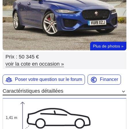
Flottes
Auto
Services
Forum
Plus de photos
»
Prix :
50 345 €
Moto
voir la cote en occasion
»
Marques
Poser votre question sur le forum
Financer
Caractéristiques détaillées
1,41 m