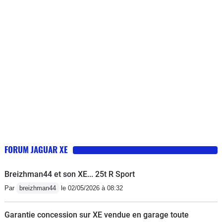
came, distribution), problème de
roulement, problème avec ligne
d'échappement, des bruits parasites
dans les portières, les silentblocs ont
été changés, les supports moteurs, ....
la liste est encore longue.Je
déconseille fortement cette marque...
une catastrophe. Jamais eu ce souci
avec une BM ou une Mercedes.
FORUM JAGUAR XE
Breizhman44 et son XE... 25t R Sport
Par
breizhman44
le 02/05/2026 à 08:32
Garantie concession sur XE vendue en garage toute