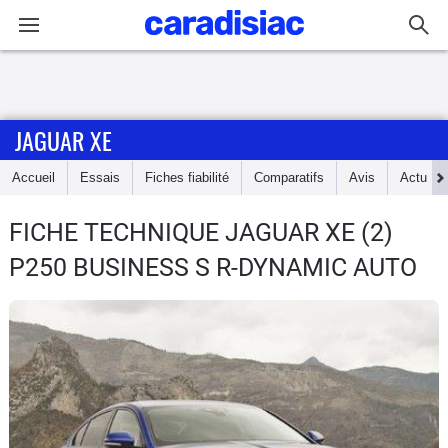
Connexion / Inscription
JAGUAR XE
Accueil
Accueil
Essais
Fiches fiabilité
Comparatifs
Avis
Actu
Actu
FICHE TECHNIQUE JAGUAR XE
(2)
Essais
P250 BUSINESS S R-DYNAMIC AUTO
Guide
d'achat
Electriques
Utilitaires