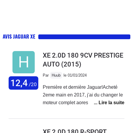
AVIS JAGUAR XE
XE 2.0D 180 9CV PRESTIGE
AUTO
(2015)
Par
Huub
le 01/01/2024
12,4
/20
Première et dernière Jaguar!Acheté
2eme main en 2017, j'ai du changer le
moteur complet aores 120000
km!Probleme de distribution et des
coussins de bielle, turbo et pompe a
huile nase!Maintenant mon tableau de
XE 2.0D 180 R-SPORT