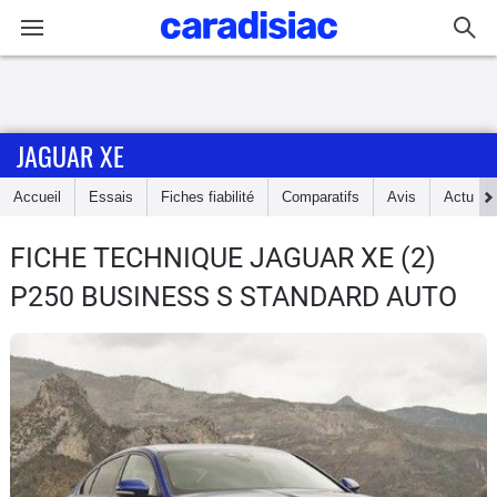
Connexion / Inscription
JAGUAR XE
Accueil
Accueil
Essais
Fiches fiabilité
Comparatifs
Avis
Actu
Actu
FICHE TECHNIQUE JAGUAR XE
(2)
Essais
P250 BUSINESS S STANDARD AUTO
Guide
d'achat
Electriques
Utilitaires