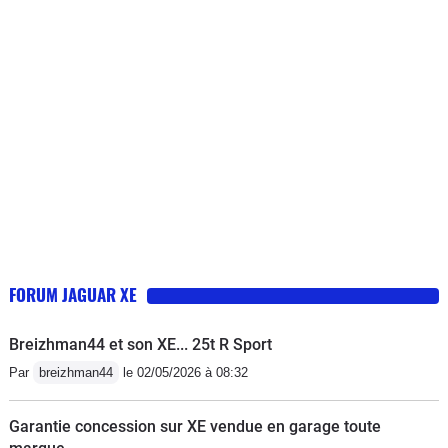
came, distribution), problème de
roulement, problème avec ligne
d'échappement, des bruits parasites
dans les portières, les silentblocs ont
été changés, les supports moteurs, ....
la liste est encore longue.Je
déconseille fortement cette marque...
une catastrophe. Jamais eu ce souci
avec une BM ou une Mercedes.
FORUM JAGUAR XE
Breizhman44 et son XE... 25t R Sport
Par
breizhman44
le 02/05/2026 à 08:32
Garantie concession sur XE vendue en garage toute