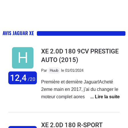
AVIS JAGUAR XE
XE 2.0D 180 9CV PRESTIGE
AUTO
(2015)
Par
Huub
le 01/01/2024
12,4
/20
Première et dernière Jaguar!Acheté
2eme main en 2017, j'ai du changer le
moteur complet aores 120000
km!Probleme de distribution et des
coussins de bielle, turbo et pompe a
huile nase!Maintenant mon tableau de
XE 2.0D 180 R-SPORT
bord resemble a un arbre de noel,