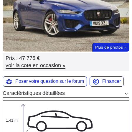
Flottes
Auto
Services
Forum
Plus de photos
»
Prix :
47 775 €
Moto
voir la cote en occasion
»
Marques
Poser votre question sur le forum
Financer
Caractéristiques détaillées
1,41 m