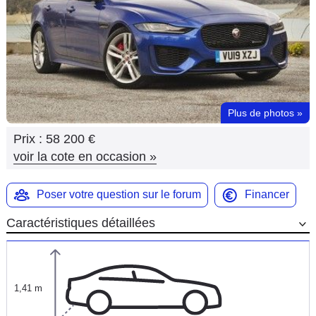
Flottes
Auto
Services
Forum
Plus de photos
»
Prix :
58 200 €
Moto
voir la cote en occasion
»
Marques
Poser votre question sur le forum
Financer
Caractéristiques détaillées
1,41 m