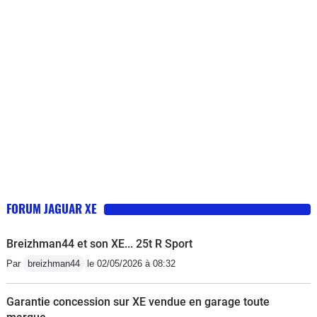
came, distribution), problème de
roulement, problème avec ligne
d'échappement, des bruits parasites
dans les portières, les silentblocs ont
été changés, les supports moteurs, ....
la liste est encore longue.Je
déconseille fortement cette marque...
une catastrophe. Jamais eu ce souci
avec une BM ou une Mercedes.
FORUM JAGUAR XE
Breizhman44 et son XE... 25t R Sport
Par
breizhman44
le 02/05/2026 à 08:32
Garantie concession sur XE vendue en garage toute