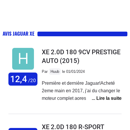
AVIS JAGUAR XE
XE 2.0D 180 9CV PRESTIGE
AUTO
(2015)
Par
Huub
le 01/01/2024
12,4
/20
Première et dernière Jaguar!Acheté
2eme main en 2017, j'ai du changer le
moteur complet aores 120000
km!Probleme de distribution et des
coussins de bielle, turbo et pompe a
huile nase!Maintenant mon tableau de
XE 2.0D 180 R-SPORT
bord resemble a un arbre de noel,