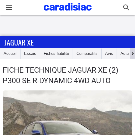
Connexion / Inscription
JAGUAR XE
Accueil
Accueil
Essais
Fiches fiabilité
Comparatifs
Avis
Actu
Actu
FICHE TECHNIQUE JAGUAR XE
(2)
Essais
P300 SE R-DYNAMIC 4WD AUTO
Guide
d'achat
Electriques
Utilitaires