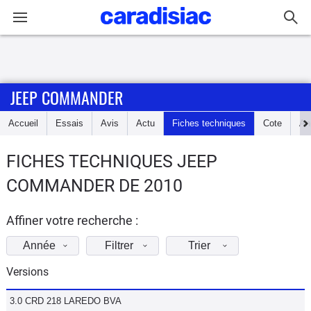
Connexion / Inscription
JEEP COMMANDER
Accueil
Accueil
Essais
Avis
Actu
Fiches techniques
Cote
An
Actu
FICHES TECHNIQUES JEEP
Essais
COMMANDER DE 2010
Guide
d'achat
Affiner votre recherche :
Année
Filtrer
Trier
Electriques
Versions
Utilitaires
3.0 CRD 218 LAREDO BVA