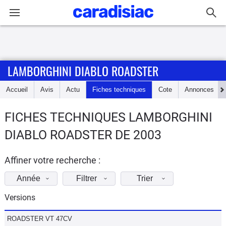
Connexion / Inscription
LAMBORGHINI DIABLO ROADSTER
Accueil
Accueil
Avis
Actu
Fiches techniques
Cote
Annonces
Actu
FICHES TECHNIQUES LAMBORGHINI
Essais
DIABLO ROADSTER DE 2003
Guide
d'achat
Affiner votre recherche :
Année
Filtrer
Trier
Electriques
Versions
Utilitaires
ROADSTER VT 47CV