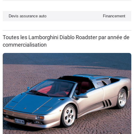
Flottes
Auto
Devis assurance auto
Financement
Services
Toutes les Lamborghini Diablo Roadster par année de
commercialisation
Forum
Moto
Marques