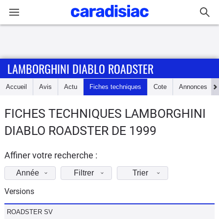
Connexion / Inscription
LAMBORGHINI DIABLO ROADSTER
Accueil
Accueil
Avis
Actu
Fiches techniques
Cote
Annonces
Actu
FICHES TECHNIQUES LAMBORGHINI
Essais
DIABLO ROADSTER DE 1999
Guide
d'achat
Affiner votre recherche :
Année
Filtrer
Trier
Electriques
Versions
Utilitaires
ROADSTER SV