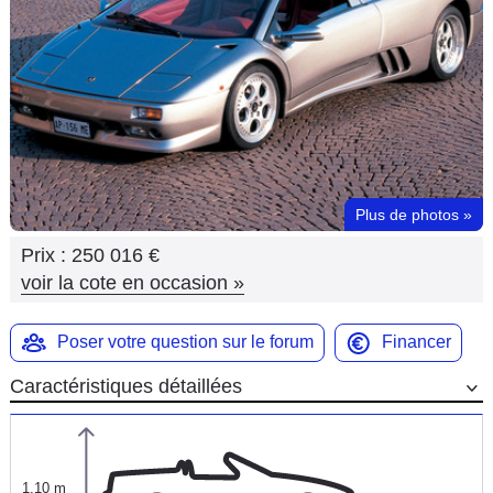
Flottes
Auto
Services
Forum
Plus de photos
»
Moto
Prix :
250 016 €
Marques
voir la cote en occasion
»
Poser votre question sur le forum
Financer
Caractéristiques détaillées
1,10 m