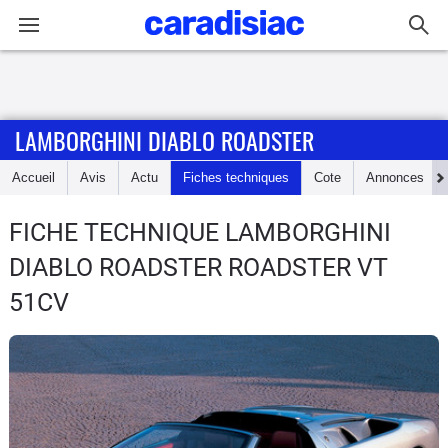
Connexion / Inscription
LAMBORGHINI DIABLO ROADSTER
Accueil
Accueil
Avis
Actu
Fiches techniques
Cote
Annonces
Actu
FICHE TECHNIQUE LAMBORGHINI
Essais
DIABLO ROADSTER
ROADSTER VT
Guide
51CV
d'achat
Electriques
Utilitaires