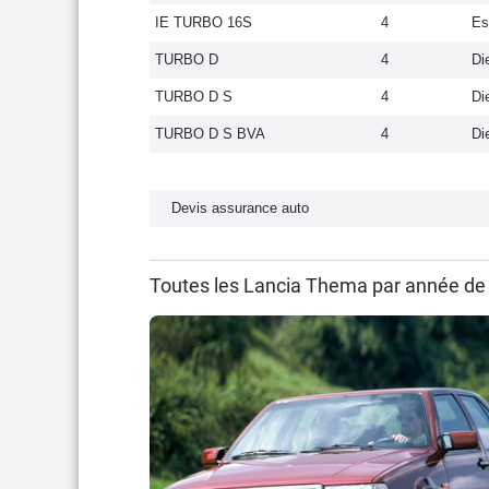
IE TURBO 16S
4
Es
TURBO D
4
Di
TURBO D S
4
Di
TURBO D S BVA
4
Di
Devis assurance auto
Toutes les Lancia Thema par année de