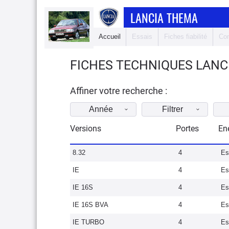
LANCIA THEMA
Accueil
Essais
Fiches fiabilité
Com
FICHES TECHNIQUES LANC
Affiner votre recherche :
Année
Filtrer
Versions
Portes
En
8.32
4
Es
IE
4
Es
IE 16S
4
Es
IE 16S BVA
4
Es
IE TURBO
4
Es