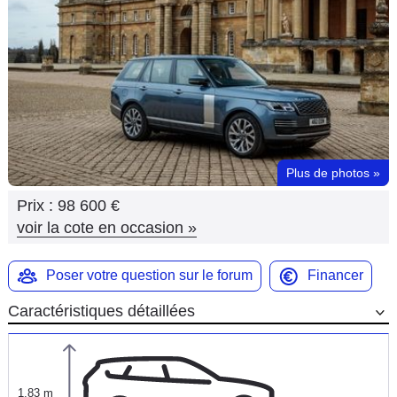
Flottes
Auto
Services
Forum
Plus de photos
»
Moto
Prix :
98 600 €
Marques
voir la cote en occasion
»
Poser votre question sur le forum
Financer
Caractéristiques détaillées
1,83 m