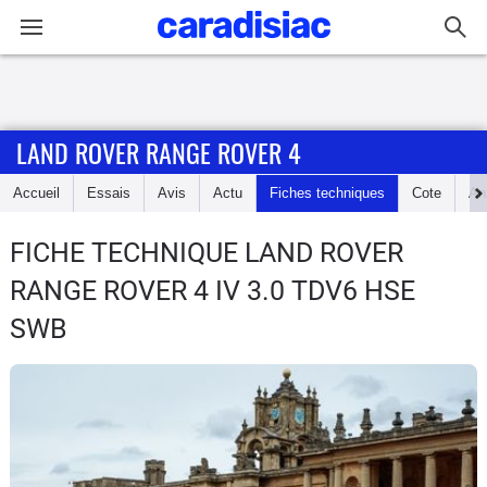
Connexion / Inscription
LAND ROVER RANGE ROVER 4
Accueil
Accueil
Essais
Avis
Actu
Fiches techniques
Cote
An
Actu
FICHE TECHNIQUE LAND ROVER
Essais
RANGE ROVER 4
IV 3.0 TDV6 HSE
Guide
SWB
d'achat
Electriques
Utilitaires